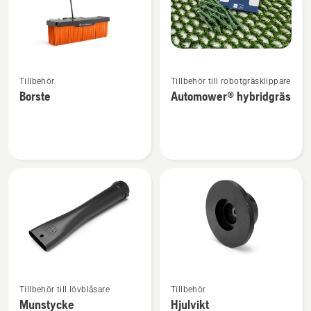
Se
Se
Tillbehör
Tillbehör till robotgräsklippare
mer
mer
Borste
Automower® hybridgräs
information
information
om
om
Borste
Automower®
hybridgräs
Se
Se
Tillbehör till lövblåsare
Tillbehör
mer
mer
Munstycke
Hjulvikt
information
information