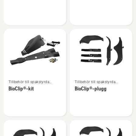
om
om
Munstycke
Hjulvikt
Se
Se
Tillbehör till spakstyrda
Tillbehör till spakstyrda
mer
mer
åkgräsklippare
åkgräsklippare
BioClip®-kit
BioClip®-plugg
information
information
om
om
BioClip®-
BioClip®-
kit
plugg