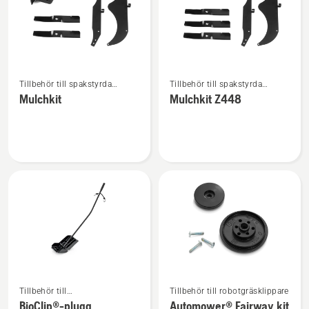
Se
Se
Tillbehör till spakstyrda
Tillbehör till spakstyrda
mer
mer
åkgräsklippare
åkgräsklippare
Mulchkit
Mulchkit Z448
information
information
om
om
Mulchkit
Mulchkit
Z448
Se
Se
Tillbehör till
Tillbehör till robotgräsklippare
mer
mer
trädgårdstraktorer
BioClip®-plugg
Automower® Fairway kit