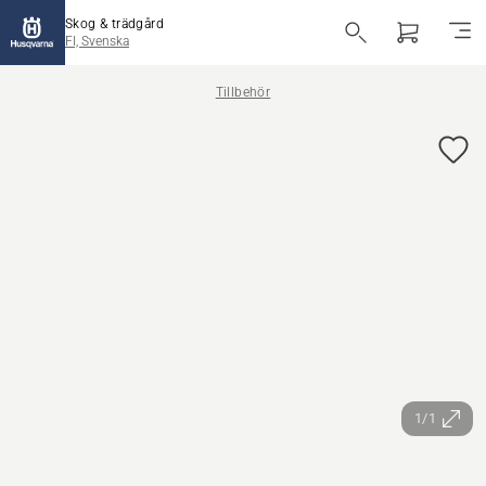
Skog & trädgård
FI, Svenska
Tillbehör
1/1