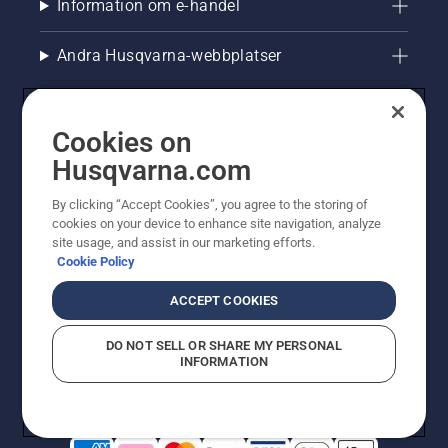
Information om e-handel
Andra Husqvarna-webbplatser
Cookies on
Husqvarna.com
By clicking “Accept Cookies”, you agree to the storing of
cookies on your device to enhance site navigation, analyze
site usage, and assist in our marketing efforts.
Cookie Policy
© Husqvarna AB (publ). All rights reserved. Priserna
som visas är rekommenderade cirkapriser. Alla angivna
ACCEPT COOKIES
priser är rekommenderade försäljningspriser (inkl.
moms) om inte produkten är tillgänglig för direkt köp.
DO NOT SELL OR SHARE MY PERSONAL
Cookiepolicy
Användningsvillkor
Sekretessmeddelande
INFORMATION
Företagsinformation