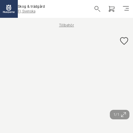
Skog & trädgård
FI, Svenska
Tillbehör
1/1