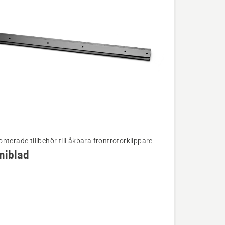
nterade tillbehör till åkbara frontrotorklippare
iblad
ion
lad