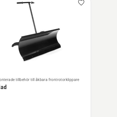
nterade tillbehör till åkbara frontrotorklippare
lad
ion