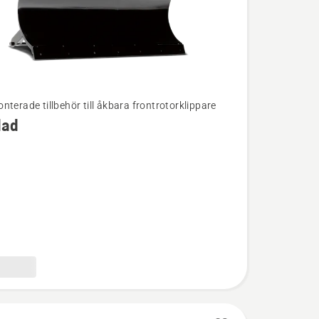
nterade tillbehör till åkbara frontrotorklippare
lad
ion