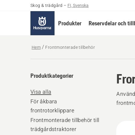
Skog & trädgård
–
FI, Svenska
Produkter
Reservdelar och til
Hem
Frontmonterade tillbehör
Fro
Produktkategorier
Visa alla
Använd 
För åkbara
frontmo
frontrotorklippare
Frontmonterade tillbehör till
Alla
trädgårdstraktorer