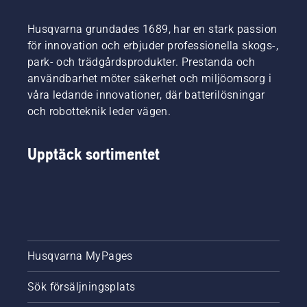
på
Sveriges
Husqvarna grundades 1689, har en stark passion
nationalarena
för innovation och erbjuder professionella skogs-,
Friends
park- och trädgårdsprodukter. Prestanda och
Arena.
användbarhet möter säkerhet och miljöomsorg i
Och
resultaten
våra ledande innovationer, där batterilösningar
han
och robotteknik leder vägen.
väntar
på
kommer
Upptäck sortimentet
från ett
test som
snart
ska
genomföras,
där ena
halvan
Husqvarna MyPages
av en
gräsplan
klipps av
Sök försäljningsplats
en