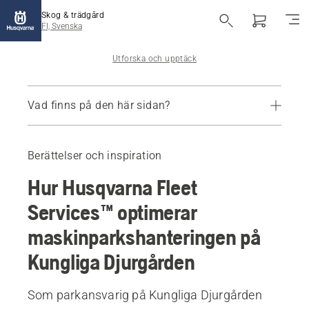
Skog & trädgård
FI, Svenska
Utforska och upptäck
Vad finns på den här sidan?
Vi presenterar Husqvarna Fleet Services™
Boka in en demonstration
Berättelser och inspiration
Fördelarna
Hur Husqvarna Fleet
Använd Husqvarna Fleet Services™ för alla maskiner
Services™ optimerar
maskinparkshanteringen på
Kungliga Djurgården
Som parkansvarig på Kungliga Djurgården