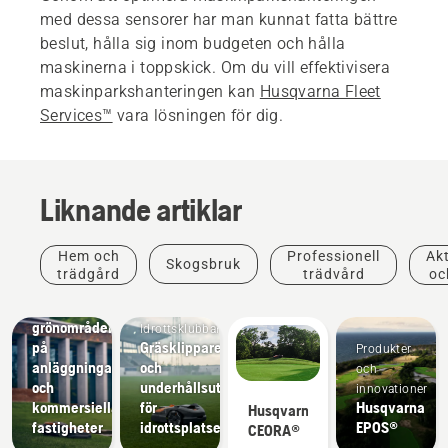
med dessa sensorer har man kunnat fatta bättre
beslut, hålla sig inom budgeten och hålla
maskinerna i toppskick. Om du vill effektivisera
maskinparkshanteringen kan
Husqvarna Fleet
Services™
vara lösningen för dig.
Liknande artiklar
Hem och
Professionell
Akt
Skogsbruk
Lösningar
trädgård
trädvård
oc
Underhåll
av
grönområden
Idrottsklubbar
på
Gräsklippare
Produkter
anläggningar
och
och
och
underhållsutrustning
innovationer
kommersiella
för
Husqvarna
Husqvarna
fastigheter
idrottsplatser
EPOS®
CEORA®
Upplev