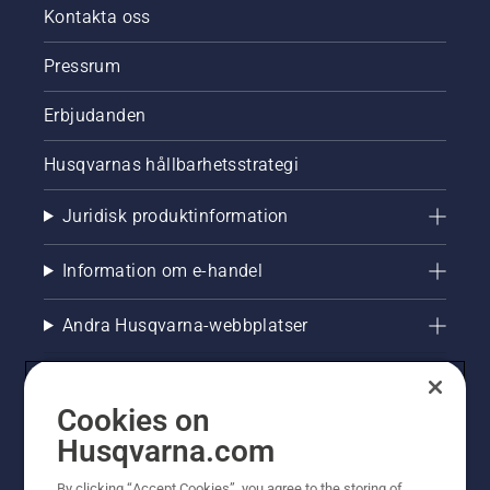
professionell
Kontakta oss
Automower®-
robotgräsklippare
Pressrum
och den
andra av
Erbjudanden
en
åkgräsklippare.
Vilken
Husqvarnas hållbarhetsstrategi
metod
ger den
Juridisk produktinformation
bästa
fotbollsplanen?
Information om e-handel
Andra Husqvarna-webbplatser
Cookies on
Husqvarna.com
By clicking “Accept Cookies”, you agree to the storing of