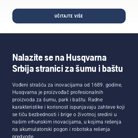
kombinaciju
goriva.
za svoju
NAPOMENA!
Husqvarna
Nov
UČITAJTE VIŠE
testeru.
lanac
testere
ima
period
razrađivanja,
tokom
Nalazite se na Husqvarna
koga
treba
Srbija stranici za šumu i baštu
češće
proveravati
zategnutost.
Vođeni strašću za inovacijama od 1689. godine,
Husqvarna je proizvođač profesionalnih
proizvoda za šumu, park i baštu. Radne
karakteristike i korisnost ispunjavaju zahteve koji
se tiču bezbednosti i brige o životnoj sredini u
našim vrhunskim inovacijama, u kojima rešenja
na akumulatorski pogon i robotska rešenja
predvode.