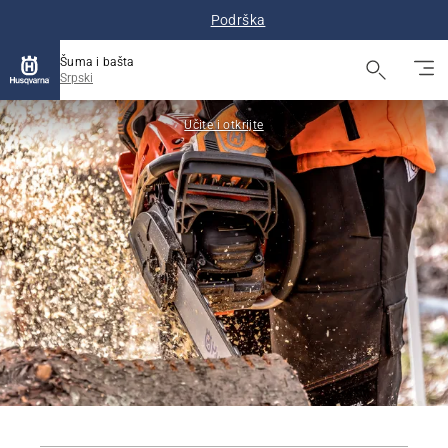
Podrška
Šuma i bašta
Srpski
Učite i otkrijte