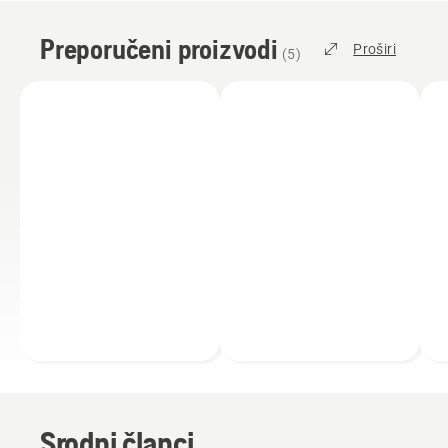
Preporučeni proizvodi
Proširi
(
5
)
Srodni članci