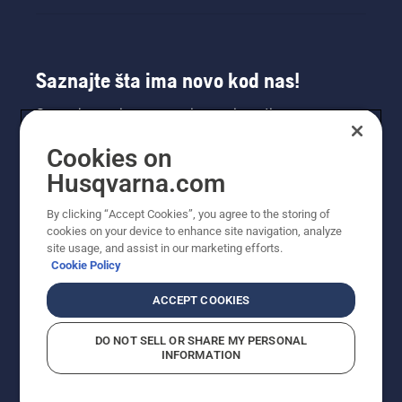
Saznajte šta ima novo kod nas!
Saznajte prvi sve o novim proizvodima,
specijalnim ponudama i još mnogo toga.
Cookies on
Prijavite se na naš bilten ovde.
Husqvarna.com
PRIJAVA ZA BILTEN
By clicking “Accept Cookies”, you agree to the storing of
cookies on your device to enhance site navigation, analyze
site usage, and assist in our marketing efforts.
Cookie Policy
ACCEPT COOKIES
DO NOT SELL OR SHARE MY PERSONAL
INFORMATION
© Husqvarna AB (publ). Sva prava zadržana. Prikazane