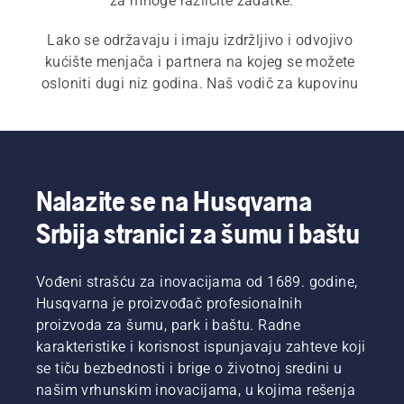
za mnoge različite zadatke.
Lako se održavaju i imaju izdržljivo i odvojivo 
kućište menjača i partnera na kojeg se možete 
osloniti dugi niz godina. Naš vodič za kupovinu 
kultivatora može da vam pomogne da nađete 
najbolju mašinu za sve svoje potrebe.
Nalazite se na Husqvarna
Srbija stranici za šumu i baštu
Vođeni strašću za inovacijama od 1689. godine,
Husqvarna je proizvođač profesionalnih
proizvoda za šumu, park i baštu. Radne
karakteristike i korisnost ispunjavaju zahteve koji
se tiču bezbednosti i brige o životnoj sredini u
našim vrhunskim inovacijama, u kojima rešenja