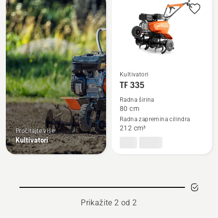
sve
proizvode
Kultivatori
Pogledajte
TF 335
više
Radna širina
detalja
80 cm
o
Radna zapremina cilindra
TF 335
212 cm³
Pročitajte više
Kultivatori
Prikažite 2 od 2