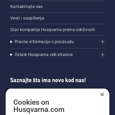
Kontaktirajte nas
Vesti i saopštenja
Stav kompanije Husqvarna prema održivosti
Pravne informacije o proizvodu
Ostale Husqvarna veb stranice
Saznajte šta ima novo kod nas!
Saznajte prvi sve o novim proizvodima,
specijalnim ponudama i još mnogo toga.
Cookies on
Prijavite se na naš bilten ovde.
Husqvarna.com