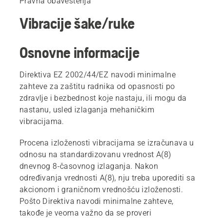
Pravna obaveštenja
Vibracije šake/ruke
Osnovne informacije
Direktiva EZ 2002/44/EZ navodi minimalne
zahteve za zaštitu radnika od opasnosti po
zdravlje i bezbednost koje nastaju, ili mogu da
nastanu, usled izlaganja mehaničkim
vibracijama.
Procena izloženosti vibracijama se izračunava u
odnosu na standardizovanu vrednost A(8)
dnevnog 8-časovnog izlaganja. Nakon
određivanja vrednosti A(8), nju treba uporediti sa
akcionom i graničnom vrednošću izloženosti.
Pošto Direktiva navodi minimalne zahteve,
takođe je veoma važno da se proveri