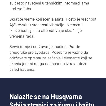
su često navedeni u tehničkim informacijama
proizvođača.
Skratite vreme korišćenja alata. Pošto je vrednost
A(8) rezultat vrednosti vibracija i vremena
izloženosti, jedna alternativa je skraćenje
vremena rada.
Servisiranje i održavanje mašine. Pratite
preporuke proizvođača. Posebno je važno da
održavate opremu za sečenje i elemente koji se
okreću jer oni mogu da ispadnu iz ravnoteže
usled habanja.
Nalazite se na Husqvarna
Srbija stranici za šumu i baštu