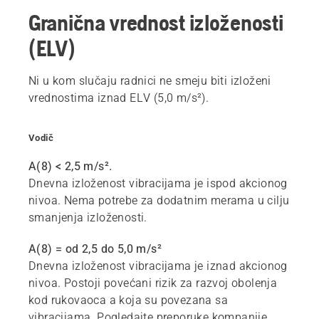
Granična vrednost izloženosti
(ELV)
Ni u kom slučaju radnici ne smeju biti izloženi
vrednostima iznad ELV (5,0 m/s²).
Vodič
A(8) < 2,5 m/s².
Dnevna izloženost vibracijama je ispod akcionog
nivoa. Nema potrebe za dodatnim merama u cilju
smanjenja izloženosti.
A(8) = od 2,5 do 5,0 m/s²
Dnevna izloženost vibracijama je iznad akcionog
nivoa. Postoji povećani rizik za razvoj obolenja
kod rukovaoca a koja su povezana sa
vibracijama. Pogledajte preporuke kompanije