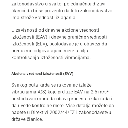
zakonodavstvo u svakoj pojedinačnoj državi
članici da bi se proverilo da li to zakonodavstvo
ima strože vrednosti izlaganja.
U zavisnosti od dnevne akcione vrednosti
izloženosti (EAV) i dnevne granične vrednosti
izloženosti (ELV), poslodavac je u obavezi da
preduzme odgovarajuće mere u cilju
kontrolisanja izloženosti vibracijama.
Akciona vrednost izloženosti (EAV)
Svakog puta kada se rukovalac izlaže
vibracijama A(8) koje prelaze EAV na 2,5 m/s²,
poslodavac mora da obavi procenu rizika rada i
da uvede kontrolne mere. Više detalja možete da
nađete u Direktivi 2002/44/EZ i zakonodavstvu
države članice.