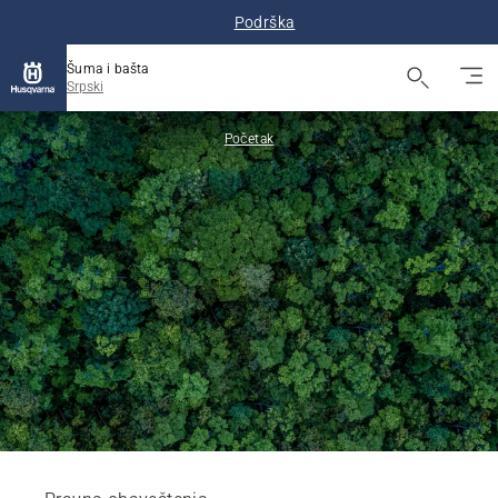
Podrška
Šuma i bašta
Srpski
Početak