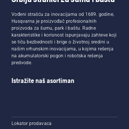
Vođeni strašću za inovacijama od 1689. godine,
Husqvarna je proizvođač profesionalnih
proizvoda za šumu, park i baštu. Radne
karakteristike i korisnost ispunjavaju zahteve koji
se tiču bezbednosti i brige o životnoj sredini u
našim vrhunskim inovacijama, u kojima rešenja
na akumulatorski pogon i robotska rešenja
predvode.
Istražite naš asortiman
Lokator prodavaca