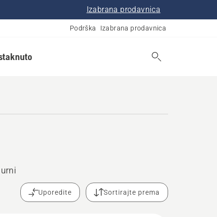
Izabrana prodavnica
Podrška
Izabrana prodavnica
istaknuto
urni
Uporedite
Sortirajte prema