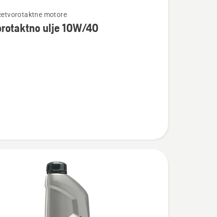
te
 četvorotaktne motore
rotaktno ulje 10W/40
taktno