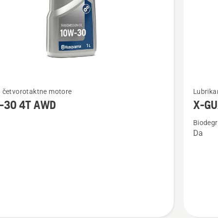
jte
Pogledaj
a četvorotaktne motore
Lubrika
više
-30 4T AWD
X-GUA
detalja
Biodegr
o
Da
X-
GUARD
biorazgr
ulje
za
lanac