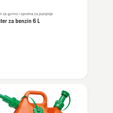
te
ri za gorivo i oprema za punjenje
ter za benzin 6 L