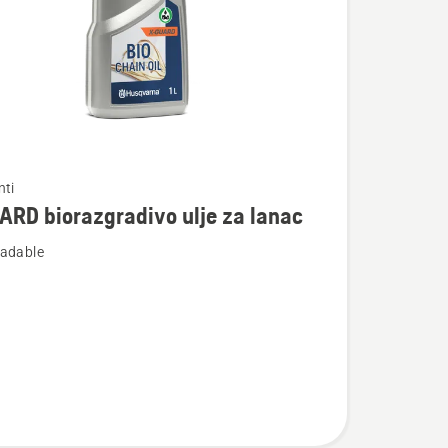
te
nti
RD biorazgradivo ulje za lanac
adable
adivo