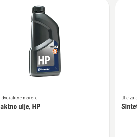
jte
vode
jte
Pogledaj
a dvotaktne motore
Ulje za
više
aktno ulje, HP
Sinte
detalja
o
tno
Sintetič