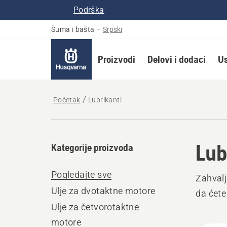
Podrška
Šuma i bašta
–
Srpski
Proizvodi
Delovi i dodaci
Us
Početak
Lubrikanti
Lub
Kategorije proizvoda
Pogledajte sve
Zahvalj
Ulje za dvotaktne motore
da ćete
Ulje za četvorotaktne
motore