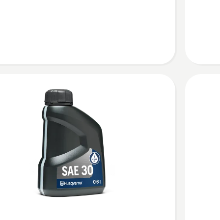
dvotakt
ulje