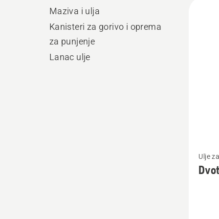
Učita
Maziva i ulja
sve
Kanisteri za gorivo i oprema
proiz
za punjenje
Lanac ulje
Pogleda
Ulje z
više
Dvot
detalja
o
Dvotak