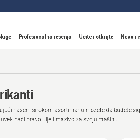
luge
Profesionalna rešenja
Učite i otkrijte
Novo i 
rikanti
ujući našem širokom asortimanu možete da budete sig
 uvek naći pravo ulje i mazivo za svoju mašinu.