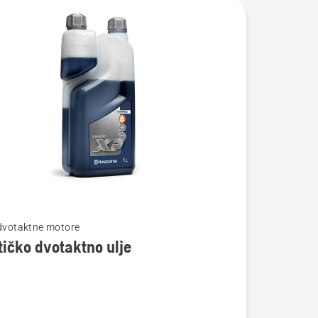
te
 dvotaktne motore
tičko dvotaktno ulje
ko