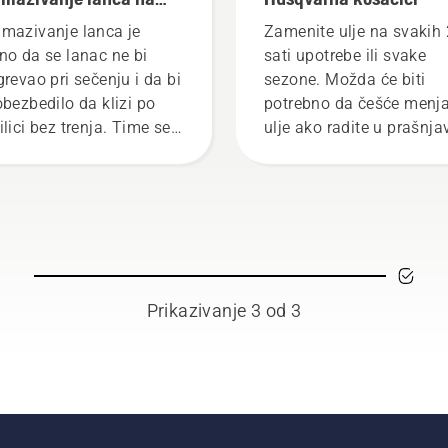
ornoj testeri radi
mazivanje lanca je
Zamenite ulje na svakih
vilno
no da se lanac ne bi
sati upotrebe ili svake
grevao pri sečenju i da bi
sezone. Možda će biti
obezbedilo da klizi po
potrebno da češće menja
ilici bez trenja. Time se
ulje ako radite u prašnj
dužava trajanje i lanca i
i prljavim okruženjima.
ilice. Pratite uputstva u
Možete da ispustite ulje
m kratkom videu da
dva načina, oba prikaza
te saznali kako da
ovom videu.
verite da li sistem za
mazivanje lanca radi
vilno. Najpre proverite
Prikazivanje 3 od 3
o ulja. Pokrenite testeru,
rite se da je kočnica
ca neaktivna. Turirajte
or testere dok je lanac
zu stabla. Ako na stablu
 ulja, sistem za