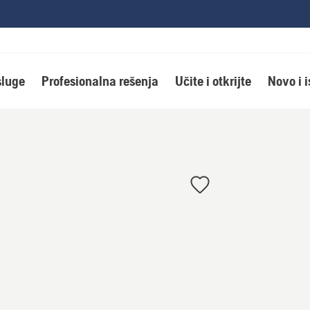
luge
Profesionalna rešenja
Učite i otkrijte
Novo i 