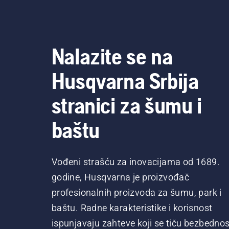
pod
Nalazite se na
Husqvarna Srbija
stranici za šumu i
baštu
Vođeni strašću za inovacijama od 1689.
godine, Husqvarna je proizvođač
profesionalnih proizvoda za šumu, park i
baštu. Radne karakteristike i korisnost
ispunjavaju zahteve koji se tiču bezbednost