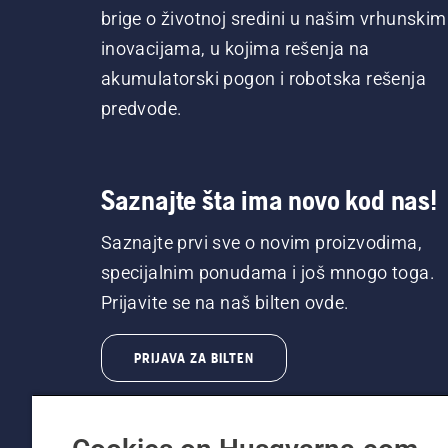
brige o životnoj sredini u našim vrhunskim
inovacijama, u kojima rešenja na
akumulatorski pogon i robotska rešenja
predvode.
Saznajte šta ima novo kod nas!
Saznajte prvi sve o novim proizvodima,
specijalnim ponudama i još mnogo toga.
Prijavite se na naš bilten ovde.
PRIJAVA ZA BILTEN