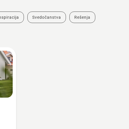
inspiracija
Svedočanstva
Rešenja