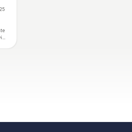
 25
te
avim
 na
na u