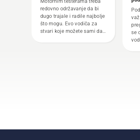
Motornim testerama treba
mot
redovno održavanje da bi
Pod
dugo trajale i radile najbolje
pra
važ
što mogu. Evo vodiča za
pre
stvari koje možete sami da
se 
obavite.
vod
pro
vod
ovo
bis
pro
pod
pra
niv
uve
lan
mot
bli
ima