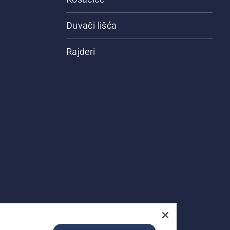
Duvači lišća
Rajderi