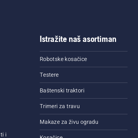
mazivanje radi.
Istražite naš asortiman
Robotske kosačice
Testere
Baštenski traktori
Trimeri za travu
Makaze za živu ogradu
i i
Kosačice