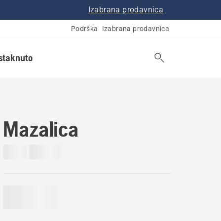
Izabrana prodavnica
Podrška
Izabrana prodavnica
istaknuto
Mazalica