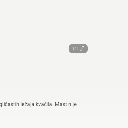
1/1
ličastih ležaja kvačila. Mast nije