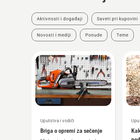
Aktivnosti i događaji
Saveti pri kupovini
Novosti i mediji
Ponude
Teme
Uputstva i vodiči
Uput
Briga o opremi za sečenje
Kak
pod