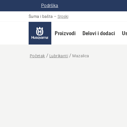
Podrška
Šuma i bašta
–
Srpski
Proizvodi
Delovi i dodaci
Us
Početak
Lubrikanti
Mazalica