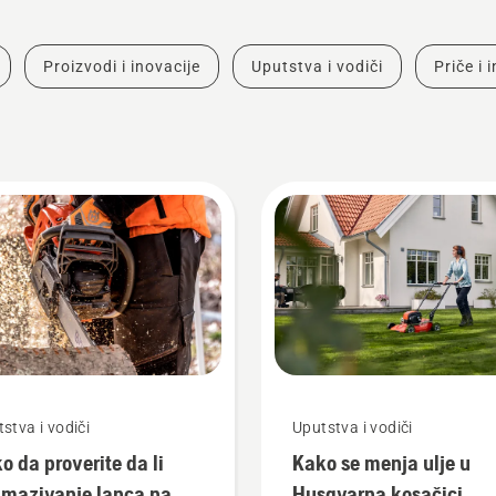
Proizvodi i inovacije
Uputstva i vodiči
Priče i 
stva i vodiči
Uputstva i vodiči
o da proverite da li
Kako se menja ulje u
mazivanje lanca na
Husqvarna kosačici