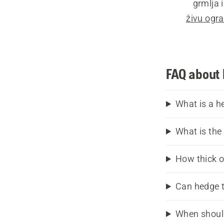
grmlja 
živu ogr
trimer z
koji tre
FAQ about
Uz dobro
uz manje
What is a h
se pomer
What is the
jedne s
birajt
How thick o
najviš
izmeđ
Can hedge t
obavite.
When shoul