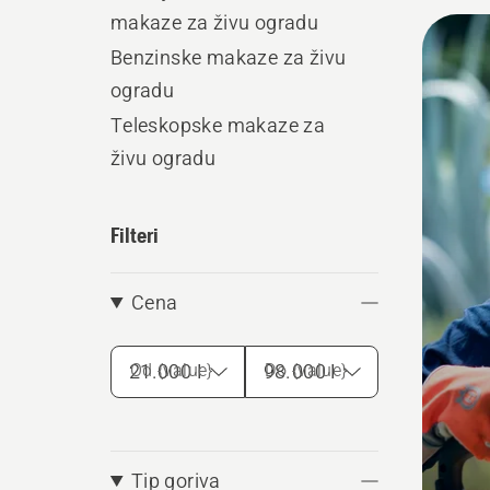
makaze za živu ogradu
Učita
Benzinske makaze za živu
sve
ogradu
proiz
Teleskopske makaze za
živu ogradu
Filteri
Cena
Od {value}
Do {value}
Tip goriva