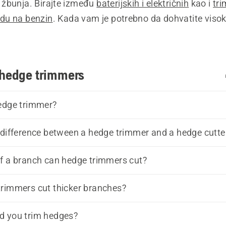
i žbunja. Birajte između 
baterijskih i električnih
 kao i 
tri
adu na benzin
. Kada vam je potrebno da dohvatite visok
a živu ogradu
 je najbolji izbor. Ako tražite trimer za živ
ba da bude efikasan tokom dugog radnog dana naši 
prof
trimeri za živu ogradu
 pravi su izbor.
 hedge trimmers
 izbalansiran i lagan trimer za živu ogradu posao će se 
 napora. Trimeri za živu ogradu sa dvostrukim mačev
edge trimmer?
ati iz strane u stranu prilikom orezivanja i rezanja. Ma
 difference between a hedge trimmer and a hedge cutte
trane su idealni za duge i efikasne rezove preko dužih o
e između raznih dužina rezne platforme i pronađite model
f a branch can hedge trimmers cut?
e odgovara poslu koji radite. Postoje i različite dužine 
u kojih možete da birate u zavisnosti od posla koji treb
rimmers cut thicker branches?
 Pogledajte naš 
vodič za kupovinu trimera za živu ogr
biste napravili najbolji izbor.
d you trim hedges?