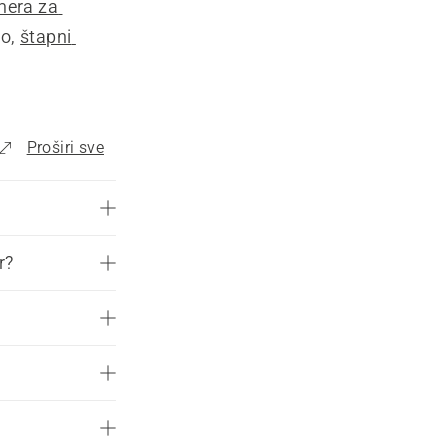
mera za 
o, 
štapni 
u ogradu 
esionalni 
Proširi sve
obaviti 
ima mogu 
čevi sa 
r?
grada, 
 koji 
noževa 
a da 
adu
 kako 