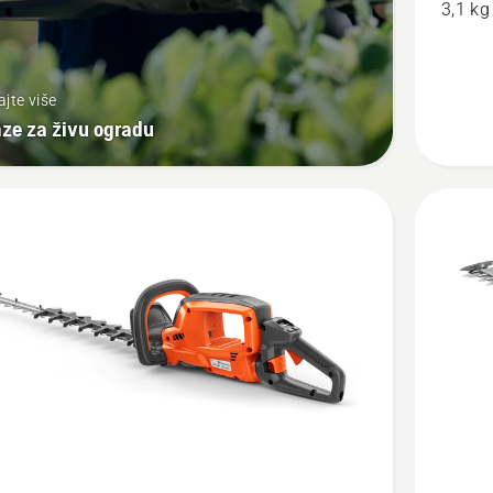
3,1 kg
H50-
P4A
ajte više
ze za živu ogradu