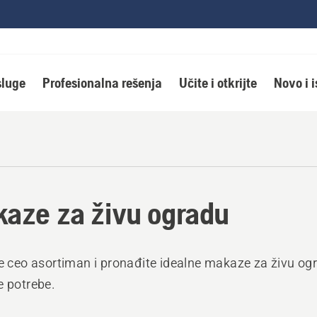
luge
Profesionalna rešenja
Učite i otkrijte
Novo i 
aze za živu ogradu
te ceo asortiman i pronađite idealne makaze za živu og
e potrebe.