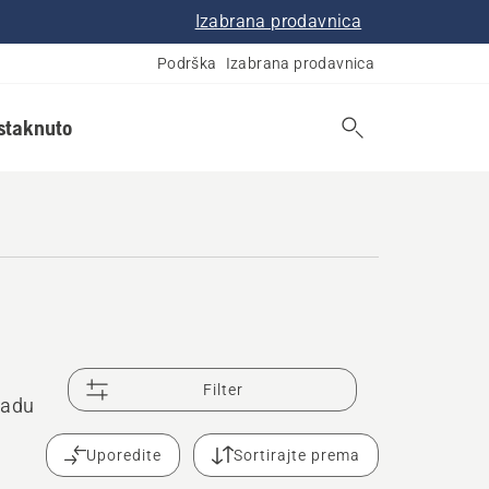
Izabrana prodavnica
Podrška
Izabrana prodavnica
istaknuto
Filter
radu
Uporedite
Sortirajte prema