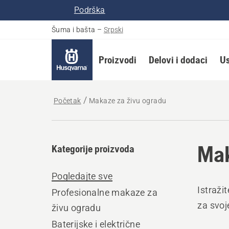
Podrška
Šuma i bašta
–
Srpski
Proizvodi
Delovi i dodaci
Us
Početak
Makaze za živu ogradu
Mak
Kategorije proizvoda
Pogledajte sve
Istraži
Profesionalne makaze za
za svoj
živu ogradu
Baterijske i električne