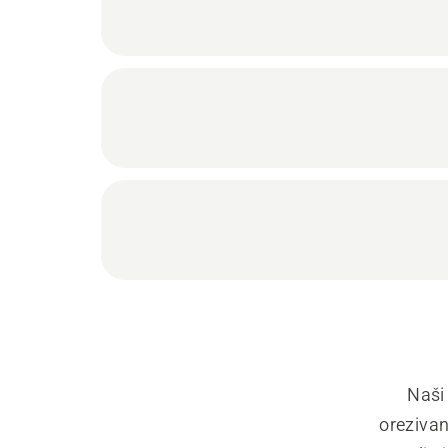
Naši 
orezivan