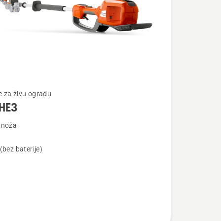
te
 za živu ogradu
HE3
 noža
(bez baterije)