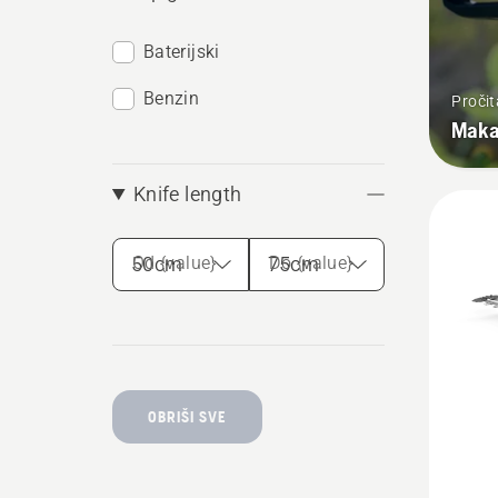
Baterijski
Benzin
Pročit
Maka
Knife length
Od {value}
Do {value}
OBRIŠI SVE