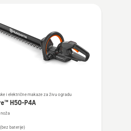
te
ske i električne makaze za živu ogradu
re™ H50-P4A
 noža
(bez baterije)