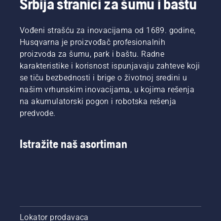
Srbija stranici za šumu i baštu
Vođeni strašću za inovacijama od 1689. godine,
Husqvarna je proizvođač profesionalnih
proizvoda za šumu, park i baštu. Radne
karakteristike i korisnost ispunjavaju zahteve koji
se tiču bezbednosti i brige o životnoj sredini u
našim vrhunskim inovacijama, u kojima rešenja
na akumulatorski pogon i robotska rešenja
predvode.
Istražite naš asortiman
Lokator prodavaca