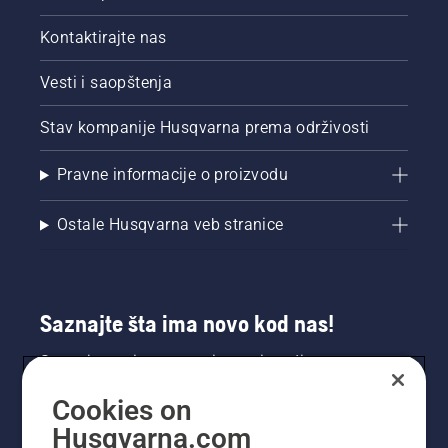
Kontaktirajte nas
Vesti i saopštenja
Stav kompanije Husqvarna prema održivosti
Pravne informacije o proizvodu
Ostale Husqvarna veb stranice
Saznajte šta ima novo kod nas!
Saznajte prvi sve o novim proizvodima,
specijalnim ponudama i još mnogo toga.
Cookies on
Prijavite se na naš bilten ovde.
Husqvarna.com