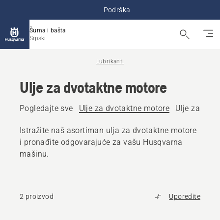
Podrška
Šuma i bašta
Srpski
Lubrikanti
Ulje za dvotaktne motore
Pogledajte sve
Ulje za dvotaktne motore
Ulje za čet
Istražite naš asortiman ulja za dvotaktne motore
i pronađite odgovarajuće za vašu Husqvarna
mašinu.
2 proizvod
Uporedite