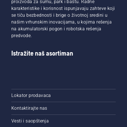
proizvoda za šumu, park i baštu. Radne
kratkom
prikazana
karakteristike i korisnost ispunjavaju zahteve koji
videu da
u ovom
se tiču bezbednosti i brige o životnoj sredini u
biste
videu.
našim vrhunskim inovacijama, u kojima rešenja
saznali
kako da
na akumulatorski pogon i robotska rešenja
proverite
predvode.
da li
sistem
za
Istražite naš asortiman
podmazivanje
lanca
radi
pravilno.
Najpre
proverite
nivo ulja.
Lokator prodavaca
Pokrenite
testeru,
uverite
Kontaktirajte nas
se da je
kočnica
Vesti i saopštenja
lanca