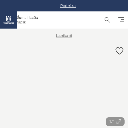
Podrška
Šuma i bašta
Srpski
Lubrikanti
1/1