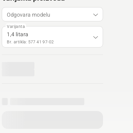
Odgovara modelu
Varijanta
1,4 litara
Br. artikla: 577 41 97‑02