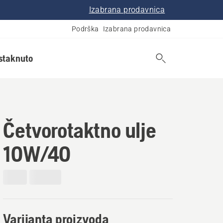
Izabrana prodavnica
Podrška
Izabrana prodavnica
istaknuto
Četvorotaktno ulje
10W/40
Varijanta proizvoda