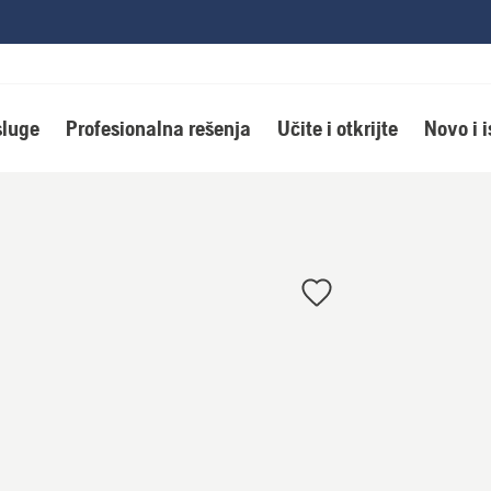
luge
Profesionalna rešenja
Učite i otkrijte
Novo i 