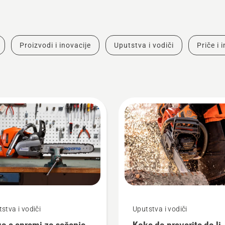
Proizvodi i inovacije
Uputstva i vodiči
Priče i 
stva i vodiči
Uputstva i vodiči
ga o opremi za sečenje
Kako da proverite da li