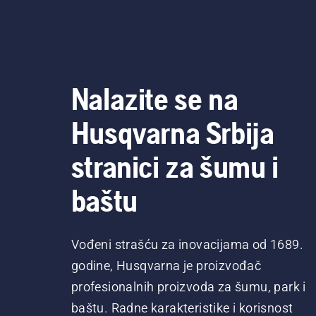
Nalazite se na
Husqvarna Srbija
stranici za šumu i
baštu
Vođeni strašću za inovacijama od 1689.
godine, Husqvarna je proizvođač
profesionalnih proizvoda za šumu, park i
baštu. Radne karakteristike i korisnost