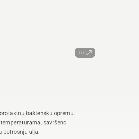
1/1
tvorotaktnu baštensku opremu.
m temperaturama, savršeno
 potrošnju ulja.