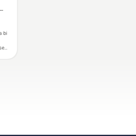
a bi
 se
a i
a u
e
ru,
e
ac
lu