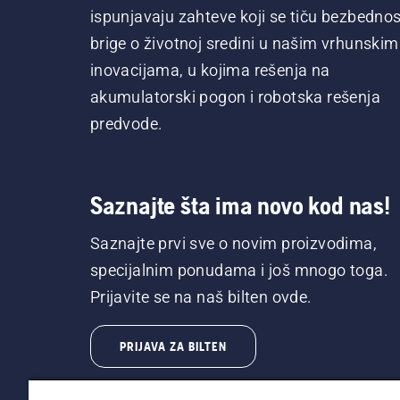
ispunjavaju zahteve koji se tiču bezbednost
brige o životnoj sredini u našim vrhunskim
inovacijama, u kojima rešenja na
akumulatorski pogon i robotska rešenja
predvode.
Saznajte šta ima novo kod nas!
Saznajte prvi sve o novim proizvodima,
specijalnim ponudama i još mnogo toga.
Prijavite se na naš bilten ovde.
PRIJAVA ZA BILTEN