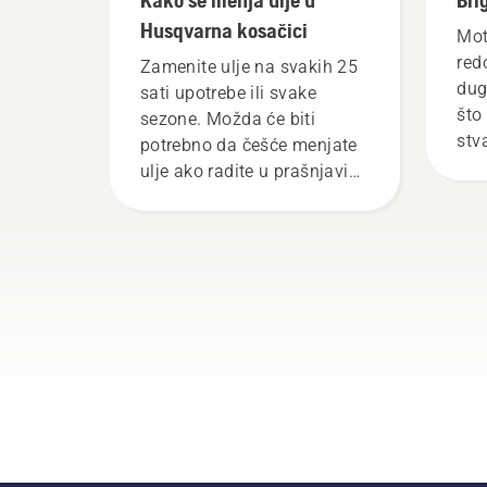
Husqvarna kosačici
Mot
red
Zamenite ulje na svakih 25
dugo
sati upotrebe ili svake
što
sezone. Možda će biti
stv
potrebno da češće menjate
oba
ulje ako radite u prašnjavim
i prljavim okruženjima.
Možete da ispustite ulje na
dva načina, oba prikazana u
ovom videu.