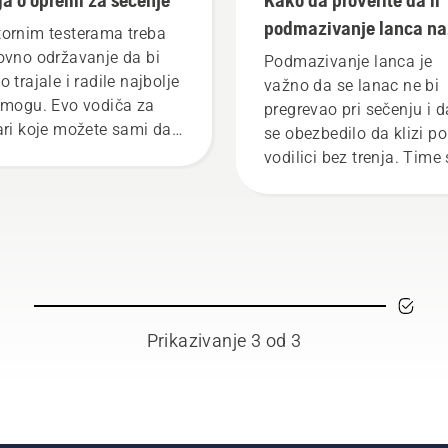
podmazivanje lanca na
ornim testerama treba
motornoj testeri radi
ovno održavanje da bi
Podmazivanje lanca je
 trajale i radile najbolje
pravilno
važno da se lanac ne bi
 mogu. Evo vodiča za
pregrevao pri sečenju i d
ari koje možete sami da
se obezbedilo da klizi po
vite.
vodilici bez trenja. Time
produžava trajanje i lanc
vodilice. Pratite uputstv
ovom kratkom videu da
biste saznali kako da
proverite da li sistem za
podmazivanje lanca radi
pravilno. Najpre proverit
Prikazivanje 3 od 3
nivo ulja. Pokrenite teste
uverite se da je kočnica
lanca neaktivna. Turirajt
motor testere dok je lan
blizu stabla. Ako na stab