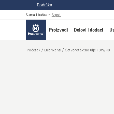
Podrška
Šuma i bašta
–
Srpski
Proizvodi
Delovi i dodaci
Us
Početak
Lubrikanti
Četvorotaktno ulje 10W/40