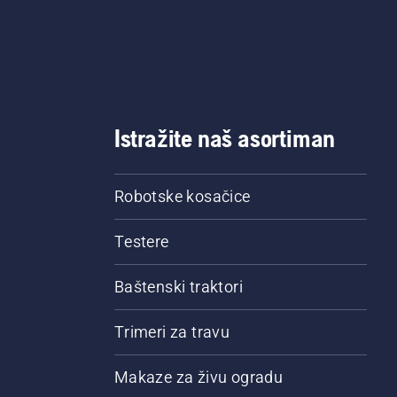
ima ulja, sistem za
podmazivanje radi.
Istražite naš asortiman
Robotske kosačice
Testere
Baštenski traktori
Trimeri za travu
Makaze za živu ogradu