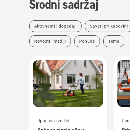
Srodni sadržaj
Aktivnosti i događaji
Saveti pri kupovini
Novosti i mediji
Ponude
Teme
Uputstva i vodiči
Uput
Kako se menja ulje u
Bri