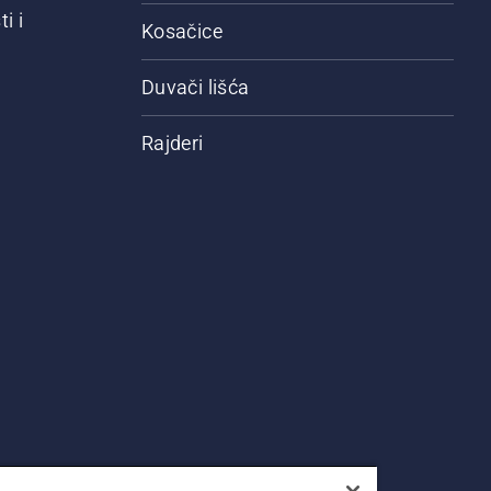
i i
Kosačice
Duvači lišća
Rajderi