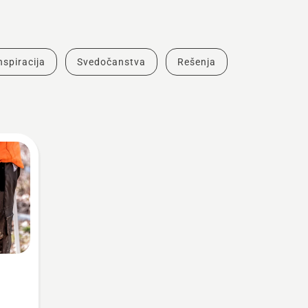
inspiracija
Svedočanstva
Rešenja