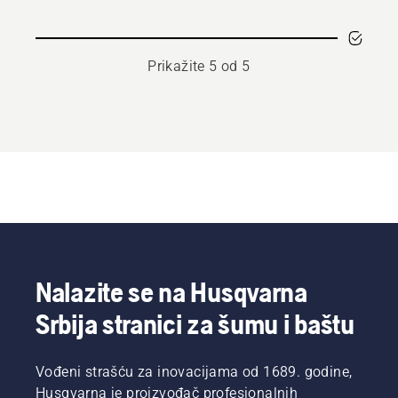
Prikažite 5 od 5
Nalazite se na Husqvarna
Srbija stranici za šumu i baštu
Vođeni strašću za inovacijama od 1689. godine,
Husqvarna je proizvođač profesionalnih