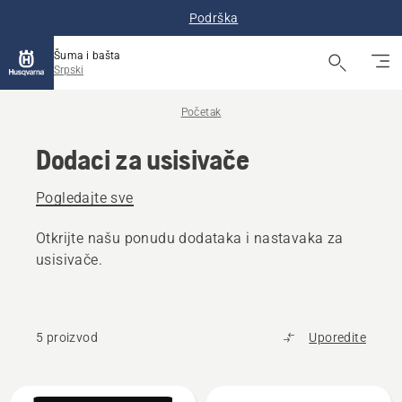
Podrška
Šuma i bašta
Srpski
Početak
Dodaci za usisivače
Pogledajte sve
Otkrijte našu ponudu dodataka i nastavaka za
usisivače.
5 proizvod
Uporedite
Učitajte