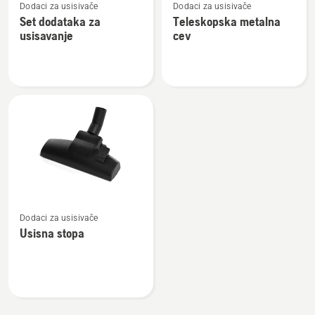
Dodaci za usisivače
Dodaci za usisivače
više
više
Set dodataka za
Teleskopska metalna
detalja
detalja
usisavanje
cev
o
o
Set
Teleskopska
dodataka
metalna
za
cev
usisavanje
Pogledajte
Dodaci za usisivače
više
Usisna stopa
detalja
o
Usisna
stopa