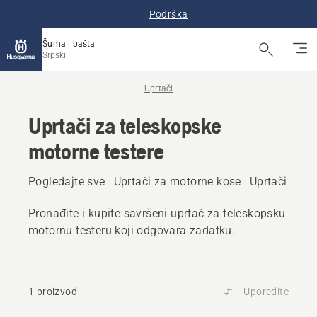
Podrška
Šuma i bašta
Srpski
Uprtači
Uprtači za teleskopske
motorne testere
Pogledajte sve
Uprtači za motorne kose
Uprtači za š
Pronađite i kupite savršeni uprtač za teleskopsku
motornu testeru koji odgovara zadatku.
1 proizvod
Uporedite