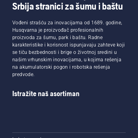
Srbija stranici za šumu i baštu
Vođeni strašću za inovacijama od 1689. godine,
Husqvarna je proizvođač profesionalnih
proizvoda za šumu, park i baštu. Radne
karakteristike i korisnost ispunjavaju zahteve koji
se tiču bezbednosti i brige o životnoj sredini u
našim vrhunskim inovacijama, u kojima rešenja
na akumulatorski pogon i robotska rešenja
predvode.
Istražite naš asortiman