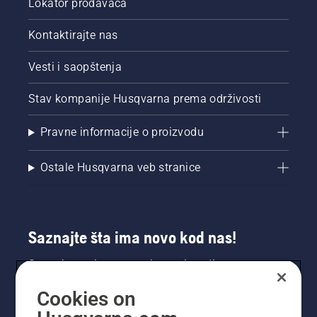
Lokator prodavaca
Kontaktirajte nas
Vesti i saopštenja
Stav kompanije Husqvarna prema održivosti
Pravne informacije o proizvodu
Ostale Husqvarna veb stranice
Saznajte šta ima novo kod nas!
Saznajte prvi sve o novim proizvodima,
specijalnim ponudama i još mnogo toga.
Cookies on
Prijavite se na naš bilten ovde.