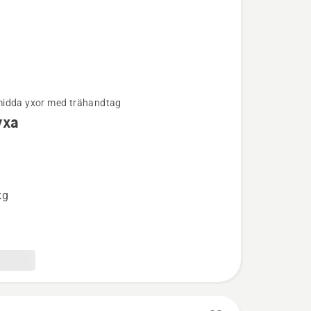
idda yxor med trähandtag
yxa
ion
kg