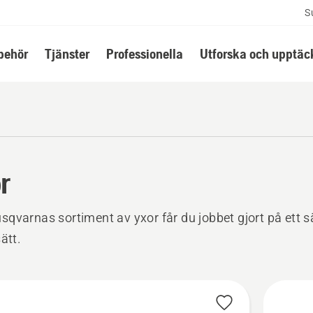
S
lbehör
Tjänster
Professionella
Utforska och upptäc
r
qvarnas sortiment av yxor får du jobbet gjort på ett s
ätt.