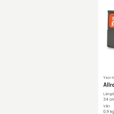
Se
Yxor 
mer
All
informa
Längd
om
34 c
Allrou
Vikt
H900
0,9 k