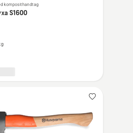
ed komposithandtag
yxa S1600
ion
kg