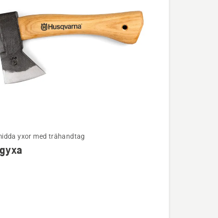
idda yxor med trähandtag
ngyxa
ion
xa