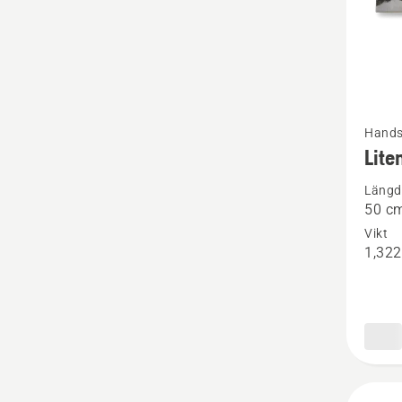
Se
Hands
mer
Lite
informa
Längd
om
50 c
Liten
Vikt
klyvyx
1,322