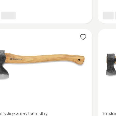
Se
midda yxor med trähandtag
Handsm
mer