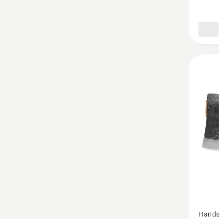
Se
Hands
mer