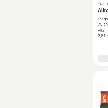
Yxor 
mer
All
informa
Längd
om
70 c
Allrou
Vikt
A2400
2,51 