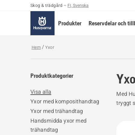
Skog & trädgård
–
FI, Svenska
Produkter
Reservdelar och til
Hem
Yxor
Yxo
Produktkategorier
Visa alla
Med Hus
Yxor med komposithandtag
tryggt s
Yxor med trähandtag
Handsmidda yxor med
Alla
trähandtag