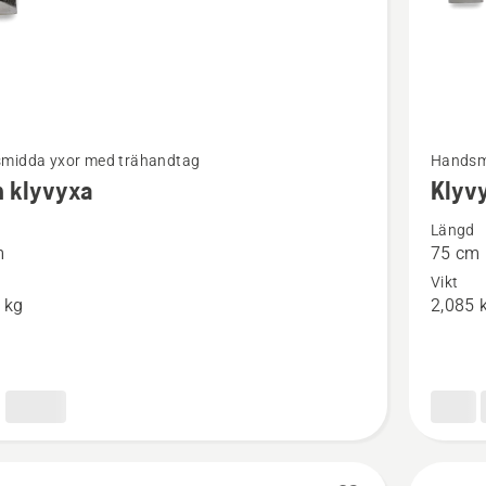
Se
midda yxor med trähandtag
Handsm
mer
n klyvyxa
Klyv
tion
informat
Längd
om
m
75 cm
Klyvyxa
Vikt
a
 kg
2,085 