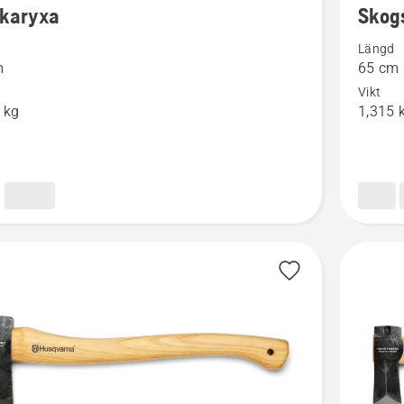
ckaryxa
Skog
tion
informat
Längd
om
m
65 cm
ryxa
Skogsyx
Vikt
 kg
1,315 