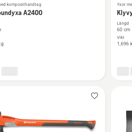
med komposithandtag
Yxor m
mer
roundyxa A2400
Klyv
tion
informat
Längd
om
m
60 cm
ndyxa
Klyvyxa
Vikt
S1600
kg
1,696 