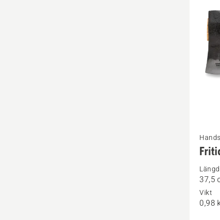
produ
Se
Hands
mer
Frit
informa
Längd
om
37,5
Fritids
Vikt
0,98 