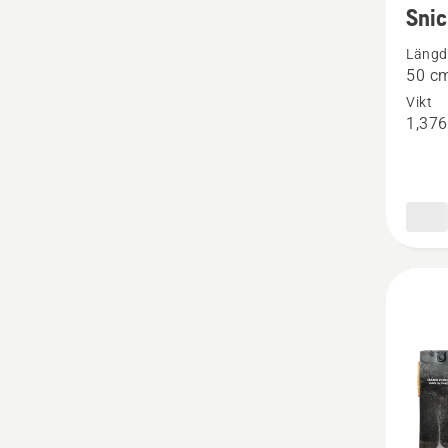
Sni
informa
Längd
om
50 c
Snicka
Vikt
1,376