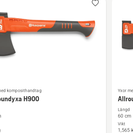
Se
med komposithandtag
Yxor m
mer
roundyxa H900
Allr
tion
informat
Längd
om
m
60 cm
ndyxa
Allroun
Vikt
A1400
g
1,565 