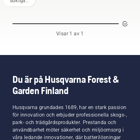
duktiga
användare
och
respekterade
ambassadörer
bland
världens
Visar 1 av 1
främsta
professionella
användare
inom
skog-
och
parkskötsel.
Du är på Husqvarna Forest &
Tillsammans
Garden Finland
utgör de
vårt H-
team.
Och de
Husqvarna grundades 1689, har en stark passion
ställer
för innovation och erbjuder professionella skogs-,
otroligt
park- och trädgårdsprodukter. Prestanda och
höga
användbarhet möter säkerhet och miljöomsorg i
krav på
våra ledande innovationer, där batterilösningar
sin