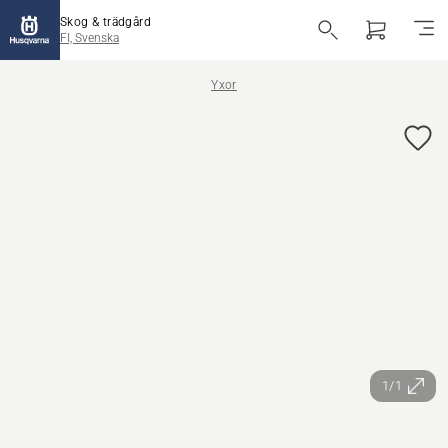
Skog & trädgård
FI, Svenska
Yxor
1/1