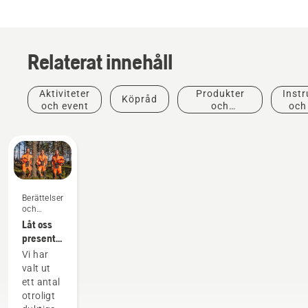
Relaterat innehåll
Aktiviteter
Produkter
Instr
Köpråd
och event
och
och
innovationer
Berättelser
och
inspiration
Låt oss
presentera
Husqvarnas
Vi har
H-Team
valt ut
– våra
ett antal
mest
otroligt
krävande