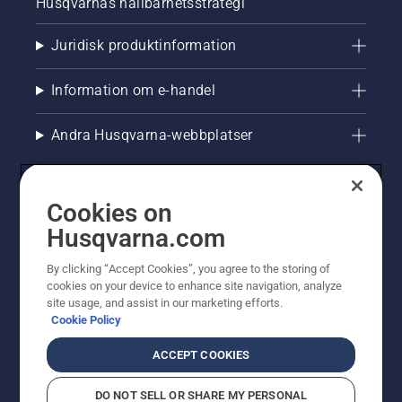
Husqvarnas hållbarhetsstrategi
Juridisk produktinformation
Information om e-handel
Andra Husqvarna-webbplatser
Cookies on
Husqvarna.com
By clicking “Accept Cookies”, you agree to the storing of
cookies on your device to enhance site navigation, analyze
site usage, and assist in our marketing efforts.
Cookie Policy
© Husqvarna AB (publ). All rights reserved. Priserna
som visas är rekommenderade cirkapriser. Alla angivna
ACCEPT COOKIES
priser är rekommenderade försäljningspriser (inkl.
moms) om inte produkten är tillgänglig för direkt köp.
DO NOT SELL OR SHARE MY PERSONAL
Cookiepolicy
Användningsvillkor
Sekretessmeddelande