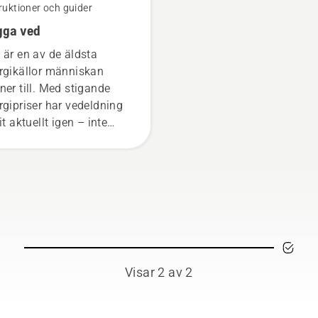
ruktioner och guider
gga ved
 är en av de äldsta
rgikällor människan
ner till. Med stigande
rgipriser har vedeldning
it aktuellt igen – inte
a som ett mysigt inslag,
n även för att värma upp
äder. Här får du lite tips
vägen som gör det både
lare och säkrare att
ga ved – eller snarare
 klyva den.
Visar 2 av 2