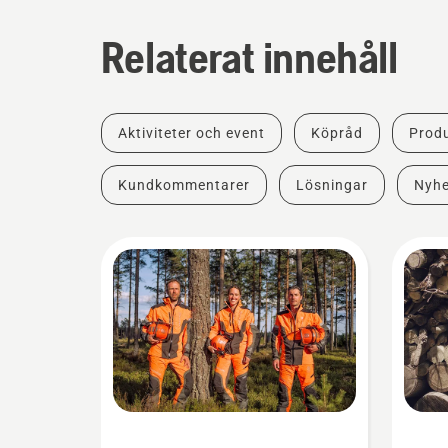
Relaterat innehåll
Aktiviteter och event
Köpråd
Produ
Kundkommentarer
Lösningar
Nyhe