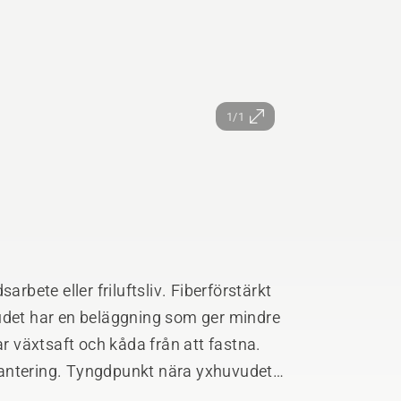
1/1
arbete eller friluftsliv. Fiberförstärkt
udet har en beläggning som ger mindre
ar växtsaft och kåda från att fastna.
hantering. Tyngdpunkt nära yxhuvudet
marfunktion för enkel och effektiv