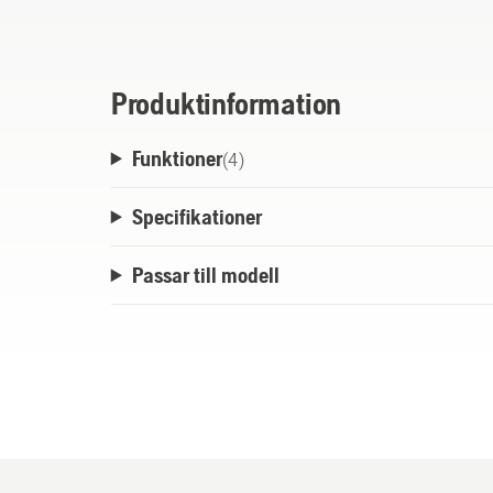
användning av klyvkilar (ej stålkil).
Produktinformation
Funktioner
(
4
)
Specifikationer
Passar till modell