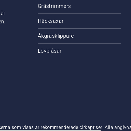
Grästrimmers
där
Häcksaxar
en.
Åkgräsklippare
Lövblåsar
riserna som visas är rekommenderade cirkapriser. Alla angiv