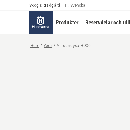
Skog & trädgård
–
FI, Svenska
Produkter
Reservdelar och til
Hem
Yxor
Allroundyxa H900