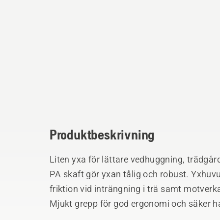
Produktbeskrivning
Liten yxa för lättare vedhuggning, trädgårds
PA skaft gör yxan tålig och robust. Yxhuv
friktion vid inträngning i trä samt motverk
Mjukt grepp för god ergonomi och säker 
ger perfekt balans och viktfördelning. Ham