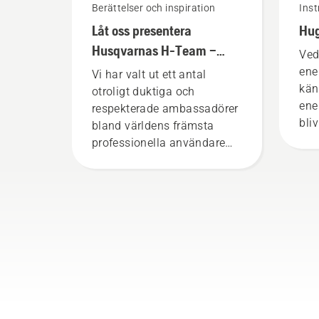
Berättelser och inspiration
Inst
Låt oss presentera
Hu
Husqvarnas H-Team –
Ved
våra mest krävande
ene
Vi har valt ut ett antal
användare
kän
otroligt duktiga och
ene
respekterade ambassadörer
bliv
bland världens främsta
bar
professionella användare
uta
inom skog- och parkskötsel.
bost
Tillsammans utgör de vårt
på 
H-team. Och de ställer
enk
otroligt höga krav på sin
hug
utrustning.
att