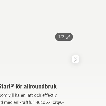
1/2
tart® för allroundbruk
m vill ha en lätt och effektiv
ad med en kraftfull 40cc X-Torq®-