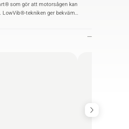
art® som gör att motorsågen kan
g. LowVib®-tekniken ger bekväm
är lätt att öppna och stänga även om