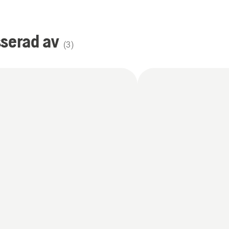
sserad av
(
3
)