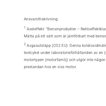
Ansvarsfriskrivning:
1
Axeleffekt
:
"Bensinprodukter – Nettoeffektkla
Mätta på ett sätt som är jämförbart med bensi
2
Avgasutsläpp (CO2 EU)
:
Denna koldioxidmätnin
testcykel under laboratorieförhållanden av en 
motortypen (motorfamilj) och utgör inte någon u
prestandan hos en viss motor.