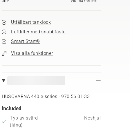
cm³
vid max-effekt
Utfällbart tanklock
Luftfilter med snabbfäste
Smart Start®
Visa alla funktioner
HUSQVARNA 440 e-series - 970 56 01‑33
Included
Typ av svärd
Noshjul
(lång)