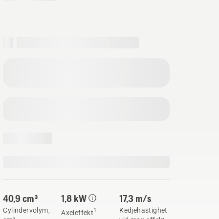
40,9 cm³
1,8 kW
17,3 m/s
Cylindervolym,
Kedjehastighet
1
Axeleffekt