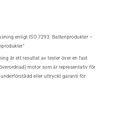
ssning enligt ISO 7293. Batteriprodukter –
nprodukter"
g är ett resultat av tester över en fast
(överordnad) motor som är representativ för
nderförstådd eller uttryckt garanti för