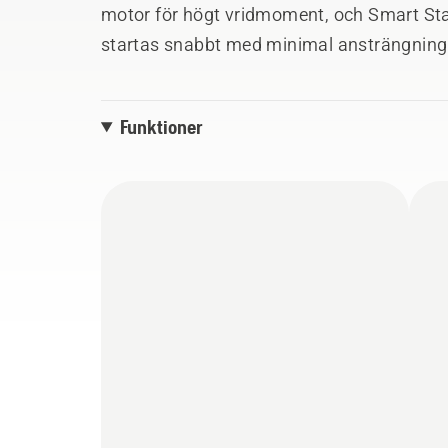
motor för högt vridmoment, och Smart St
startas snabbt med minimal ansträngnin
användning och det utfällbara tanklocket 
du har tjocka handskar.
Funktioner