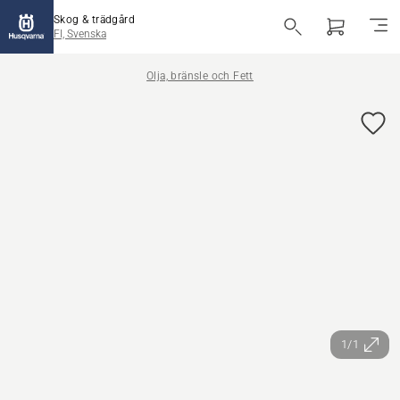
Skog & trädgård
FI, Svenska
Olja, bränsle och Fett
1/1