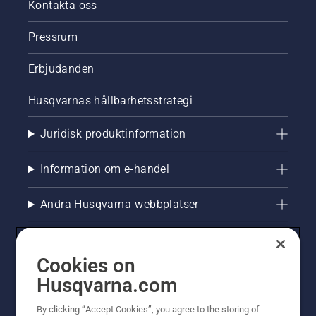
med att
Kontakta oss
kontrollera
oljenivån.
Pressrum
Starta
motorsågen
Erbjudanden
och se
till att
Husqvarnas hållbarhetsstrategi
kedjebromsen
är av.
Varva
Juridisk produktinformation
motorsågens
motor
Information om e-handel
några
centimeter
från
Andra Husqvarna-webbplatser
trädstammen.
Olja på
stammen
indikerar
Cookies on
att
Husqvarna.com
smörjsystemet
fungerar.
By clicking “Accept Cookies”, you agree to the storing of