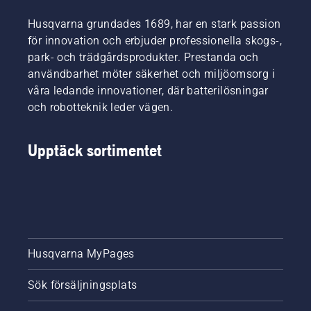
Det ger
team.
Båda
svärd
Husqvarna grundades 1689, har en stark passion
Och de
visas i
och
ställer
den här
för innovation och erbjuder professionella skogs-,
kedja
otroligt
videon.
park- och trädgårdsprodukter. Prestanda och
lång
höga
användbarhet möter säkerhet och miljöomsorg i
livslängd.
krav på
våra ledande innovationer, där batterilösningar
Följ
sin
anvisningarna
och robotteknik leder vägen.
utrustning.
i den här
korta
Upptäck sortimentet
videon
för att
lära dig
hur du
kontrollerar
att
motorsågens
kedjesmörjningssystem
Husqvarna MyPages
fungerar
som det
Sök försäljningsplats
ska.
Börja