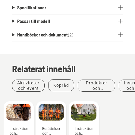
Specifikationer
Passar till modell
Handböcker och dokument
(
2
)
Relaterat innehåll
Aktiviteter
Produkter
Instr
Köpråd
och event
och
och
innovationer
Instruktioner
Berättelser
Instruktioner
och
och
och