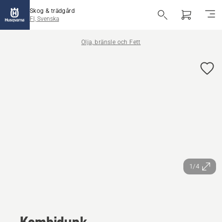
Skog & trädgård
FI, Svenska
Olja, bränsle och Fett
1/4
Kombidunk