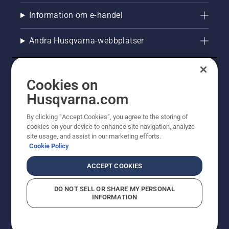
Information om e-handel
Andra Husqvarna-webbplatser
Cookies on
Husqvarna.com
By clicking “Accept Cookies”, you agree to the storing of
cookies on your device to enhance site navigation, analyze
site usage, and assist in our marketing efforts.
Cookie Policy
© Husqvarna AB (publ). All rights reserved. Priserna
som visas är rekommenderade cirkapriser. Alla angivna
ACCEPT COOKIES
priser är rekommenderade försäljningspriser (inkl.
moms) om inte produkten är tillgänglig för direkt köp.
DO NOT SELL OR SHARE MY PERSONAL
Cookiepolicy
Användningsvillkor
Sekretessmeddelande
INFORMATION
Företagsinformation