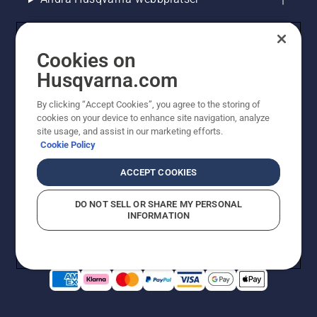
Cookies on
Husqvarna.com
By clicking “Accept Cookies”, you agree to the storing of
cookies on your device to enhance site navigation, analyze
site usage, and assist in our marketing efforts.
Cookie Policy
© Husqvarna AB (publ). All rights reserved. Priserna
som visas är rekommenderade cirkapriser. Alla angivna
ACCEPT COOKIES
priser är rekommenderade försäljningspriser (inkl.
moms) om inte produkten är tillgänglig för direkt köp.
DO NOT SELL OR SHARE MY PERSONAL
Cookiepolicy
Användningsvillkor
Sekretessmeddelande
INFORMATION
Företagsinformation