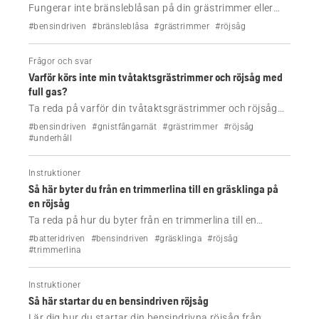
Fungerar inte bränsleblåsan på din grästrimmer eller
röjsåg från Husqvarna? Lär dig de vanligaste orsakerna,
#bensindriven
#bränsleblåsa
#grästrimmer
#röjsåg
inklusive igensatta bränsleledningar, skadade blåsor
och problem med bränslesystemet samt hur du
Frågor och svar
åtgärdar dem.
Varför körs inte min tvåtaktsgrästrimmer och röjsåg med
full gas?
Ta reda på varför din tvåtaktsgrästrimmer och röjsåg
inte körs med full gas och är tystare än normalt.
#bensindriven
#gnistfångarnät
#grästrimmer
#röjsåg
#underhåll
Instruktioner
Så här byter du från en trimmerlina till en gräsklinga på
en röjsåg
Ta reda på hur du byter från en trimmerlina till en
gräsklinga på Husqvarna-röjsågen.
#batteridriven
#bensindriven
#gräsklinga
#röjsåg
#trimmerlina
Instruktioner
Så här startar du en bensindriven röjsåg
Lär dig hur du startar din bensindrivna röjsåg från