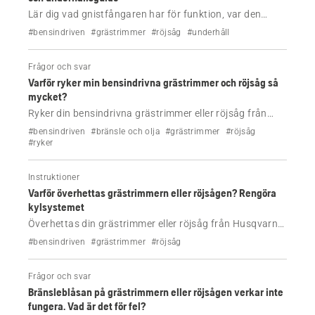
Lär dig vad gnistfångaren har för funktion, var den
sitter och hur du rengör den. Se till att din grästrimmer
#bensindriven
#grästrimmer
#röjsåg
#underhåll
eller röjsåg från Husqvarna är säker, kraftfull och
brandsäker.
Frågor och svar
Varför ryker min bensindrivna grästrimmer och röjsåg så
mycket?
Ryker din bensindrivna grästrimmer eller röjsåg från
Husqvarna? Hitta de vanligaste orsakerna, inklusive
#bensindriven
#bränsle och olja
#grästrimmer
#röjsåg
felaktig bränsleblandning, smutsigt luftfilter och
#ryker
överhettning, och ta reda på vad du ska göra härnäst.
Instruktioner
Varför överhettas grästrimmern eller röjsågen? Rengöra
kylsystemet
Överhettas din grästrimmer eller röjsåg från Husqvarna
eller förlorar den effekt? Lär dig hur du rengör
#bensindriven
#grästrimmer
#röjsåg
kylsystemet för att återställa luftflödet och förhindra
motorskador.
Frågor och svar
Bränsleblåsan på grästrimmern eller röjsågen verkar inte
fungera. Vad är det för fel?