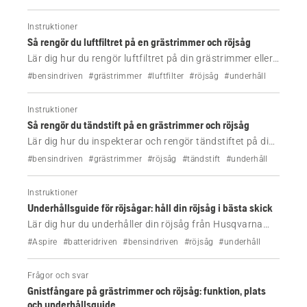
Instruktioner
Så rengör du luftfiltret på en grästrimmer och röjsåg
Lär dig hur du rengör luftfiltret på din grästrimmer eller
röjsåg från Husqvarna för att förbättra prestandan,
#bensindriven
#grästrimmer
#luftfilter
#röjsåg
#underhåll
minska bränsleförbrukningen och förhindra
startproblem.
Instruktioner
Så rengör du tändstift på en grästrimmer och röjsåg
Lär dig hur du inspekterar och rengör tändstiftet på din
grästrimmer eller röjsåg från Husqvarna för att
#bensindriven
#grästrimmer
#röjsåg
#tändstift
#underhåll
förbättra startfunktionen, återställa motorprestandan
och förebygga vanliga driftproblem.
Instruktioner
Underhållsguide för röjsågar: håll din röjsåg i bästa skick
Lär dig hur du underhåller din röjsåg från Husqvarna
med den här kompletta checklistan för underhåll. Ta
#Aspire
#batteridriven
#bensindriven
#röjsåg
#underhåll
reda på vad du bör kontrollera, rengöra och byta ut för
att hålla maskinen i bästa skick.
Frågor och svar
Gnistfångare på grästrimmer och röjsåg: funktion, plats
och underhållsguide