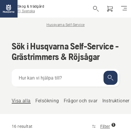
Skog & trädgård
FI, Svenska
Husqvarna Self-Service
Sök i Husqvarna Self-Service -
Grästrimmers & Röjsågar
Hur
kan
vi
hjälpa
till?
Visa alla
Felsökning
Frågor och svar
Instruktioner
1
16 resultat
Filter