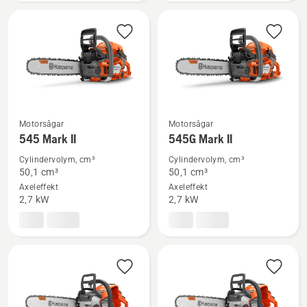
Motorsågar
Motorsågar
Se
Se
545 Mark II
545G Mark II
mer
mer
Cylindervolym, cm³
Cylindervolym, cm³
information
information
50,1 cm³
50,1 cm³
om
om
Axeleffekt
Axeleffekt
545
545G
2,7 kW
2,7 kW
Mark
Mark
II
II