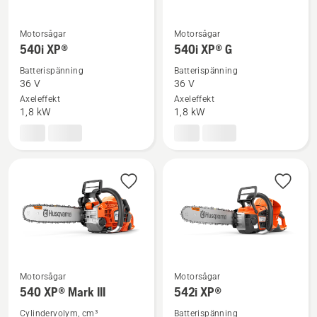
Motorsågar
Motorsågar
Se
Se
540i XP®
540i XP® G
mer
mer
Batterispänning
Batterispänning
information
information
36 V
36 V
om
om
Axeleffekt
Axeleffekt
540i
540i
1,8 kW
1,8 kW
XP®
XP®
G
Motorsågar
Motorsågar
Se
Se
540 XP® Mark III
542i XP®
mer
mer
Cylindervolym, cm³
Batterispänning