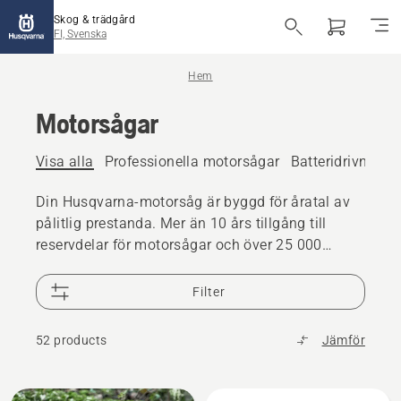
Skog & trädgård
FI, Svenska
Hem
Motorsågar
Visa alla
Professionella motorsågar
Batteridrivna oc
Din Husqvarna-motorsåg är byggd för åratal av
pålitlig prestanda. Mer än 10 års tillgång till
reservdelar för motorsågar och över 25 000
återförsäljare finns när du behöver support
Filter
52 products
Jämför
Alla