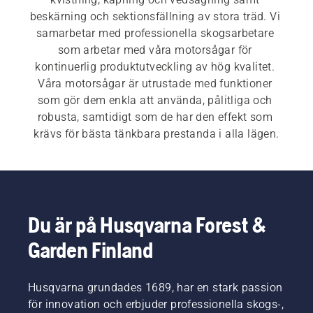
beskärning och sektionsfällning av stora träd. Vi 
samarbetar med professionella skogsarbetare 
som arbetar med våra motorsågar för 
kontinuerlig produktutveckling av hög kvalitet. 
Våra motorsågar är utrustade med funktioner 
som gör dem enkla att använda, pålitliga och 
robusta, samtidigt som de har den effekt som 
krävs för bästa tänkbara prestanda i alla lägen.
För både våra 
el- och batteridrivna 
motorsågar
 och 
bensindrivna motorsågar
 är det 
mycket viktigt med snabb och enkel start. Du 
startar motorsågen genom att trycka på en knapp 
Du är på Husqvarna Forest &
eller dra i en lina.  Vårt breda sortiment omfattar 
Garden Finland
även våra 
professionella motorsågar
 och 
arboristmotorsågar
.
Husqvarna grundades 1689, har en stark passion
för innovation och erbjuder professionella skogs-,