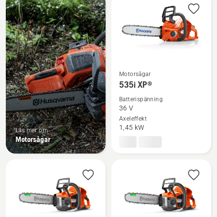
produkter
Motorsågar
Se
535i XP®
mer
Batterispänning
information
36 V
om
Axeleffekt
535i
1,45 kW
Läs mer om
XP®
Motorsågar