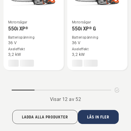
Motorsågar
Motorsågar
Se
Se
550i XP®
550i XP® G
mer
mer
Batterispänning
Batterispänning
information
information
36 V
36 V
om
om
Axeleffekt
Axeleffekt
550i
550i
3,2 kW
3,2 kW
XP®
XP®
G
Visar 12 av 52
LADDA ALLA PRODUKTER
LÄS IN FLER