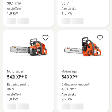
information
information
39,1 cm³
36 V
om
om
Axeleffekt
Axeleffekt
540 XP®
542i
1,9 kW
1,8 kW
Mark
XP®
III
Motorsågar
Motorsågar
Se
Se
542i XP® G
543 XP®
mer
mer
Batterispänning
Cylindervolym, cm³
information
information
36 V
43,1 cm³
om
om
Axeleffekt
Axeleffekt
542i
543
1,8 kW
2,2 kW
XP®
XP®
G