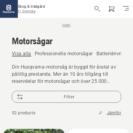
Skog & trädgård
FI, Svenska
Hem
Motorsågar
Visa alla
Professionella motorsågar
Batteridrivna oc
Din Husqvarna-motorsåg är byggd för åratal av
pålitlig prestanda. Mer än 10 års tillgång till
reservdelar för motorsågar och över 25 000
återförsäljare finns när du behöver support
Filter
52 products
Jämför
Alla