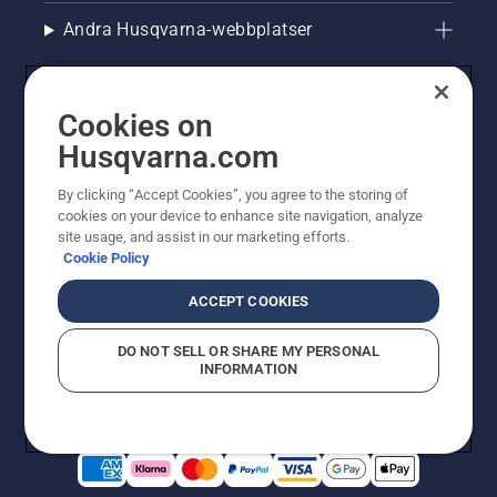
Andra Husqvarna-webbplatser
Cookies on
Husqvarna.com
By clicking “Accept Cookies”, you agree to the storing of
cookies on your device to enhance site navigation, analyze
site usage, and assist in our marketing efforts.
Cookie Policy
© Husqvarna AB (publ). All rights reserved. Priserna
som visas är rekommenderade cirkapriser. Alla angivna
ACCEPT COOKIES
priser är rekommenderade försäljningspriser (inkl.
moms) om inte produkten är tillgänglig för direkt köp.
DO NOT SELL OR SHARE MY PERSONAL
Cookiepolicy
Användningsvillkor
Sekretessmeddelande
INFORMATION
Företagsinformation