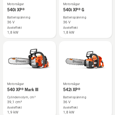
Se
Se
Motorsågar
Motorsågar
mer
mer
540i XP®
540i XP® G
information
information
Batterispänning
Batterispänning
om
om
36 V
36 V
540i
540i
Axeleffekt
Axeleffekt
1,8 kW
1,8 kW
XP®
XP®
G
Se
Se
Motorsågar
Motorsågar
mer
mer
540 XP® Mark III
542i XP®
information
information
Cylindervolym, cm³
Batterispänning
om
om
39,1 cm³
36 V
540 XP®
542i
Axeleffekt
Axeleffekt
1,9 kW
1,8 kW
Mark
XP®