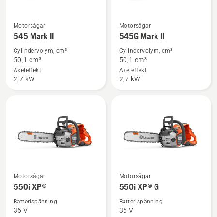
Se
Se
Motorsågar
Motorsågar
mer
mer
545 Mark II
545G Mark II
information
information
Cylindervolym, cm³
Cylindervolym, cm³
om
om
50,1 cm³
50,1 cm³
545
545G
Axeleffekt
Axeleffekt
2,7 kW
2,7 kW
Mark
Mark
II
II
Se
Se
Motorsågar
Motorsågar
mer
mer
550i XP®
550i XP® G
information
information
Batterispänning
Batterispänning
om
om
36 V
36 V