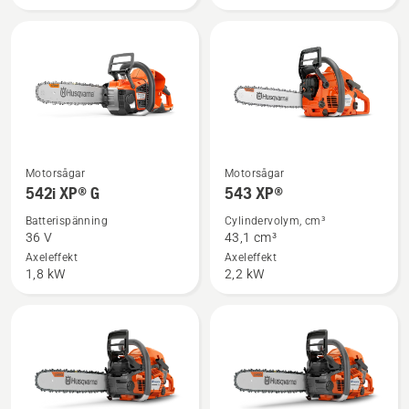
III
Se
Se
Motorsågar
Motorsågar
mer
mer
542i XP® G
543 XP®
information
information
Batterispänning
Cylindervolym, cm³
om
om
36 V
43,1 cm³
542i
543
Axeleffekt
Axeleffekt
1,8 kW
2,2 kW
XP®
XP®
G