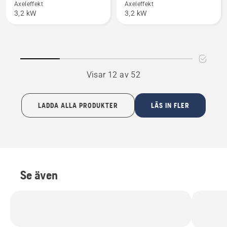
550i
550i
Axeleffekt
Axeleffekt
3,2 kW
3,2 kW
XP®
XP®
G
Visar 12 av 52
LADDA ALLA PRODUKTER
LÄS IN FLER
Se även