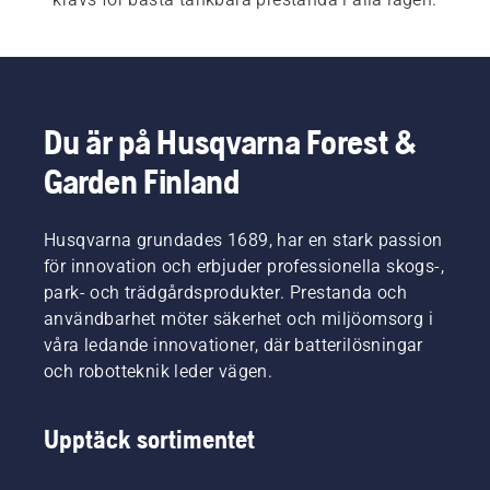
För både våra 
el- och batteridrivna 
motorsågar
 och 
bensindrivna motorsågar
 är det 
mycket viktigt med snabb och enkel start. Du 
startar motorsågen genom att trycka på en knapp 
Du är på Husqvarna Forest &
eller dra i en lina.  Vårt breda sortiment omfattar 
Garden Finland
även våra 
professionella motorsågar
 och 
arboristmotorsågar
.
Husqvarna grundades 1689, har en stark passion
för innovation och erbjuder professionella skogs-,
park- och trädgårdsprodukter. Prestanda och
användbarhet möter säkerhet och miljöomsorg i
våra ledande innovationer, där batterilösningar
och robotteknik leder vägen.
Upptäck sortimentet