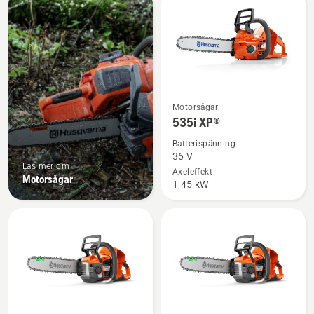
produkter
Se
Motorsågar
mer
535i XP®
information
Batterispänning
om
36 V
Läs mer om
535i
Axeleffekt
Motorsågar
1,45 kW
XP®