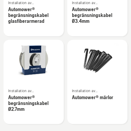
Installation av
Installation av
mer
mer
robotgräsklippare
robotgräsklippare
Automower®
Automower®
information
information
begränsningskabel
begränsningskabel
om
om
glasfiberarmerad
Ø3.4mm
Automower®
Automower®
begränsningskabel
begränsningskabel
glasfiberarmerad
Ø3.4mm
Se
Se
Installation av
Installation av
mer
mer
robotgräsklippare
robotgräsklippare
Automower®
Automower® märlor
information
information
begränsningskabel
om
om
Ø2.7mm
Automower®
Automower®
begränsningskabel
märlor
Ø2.7mm