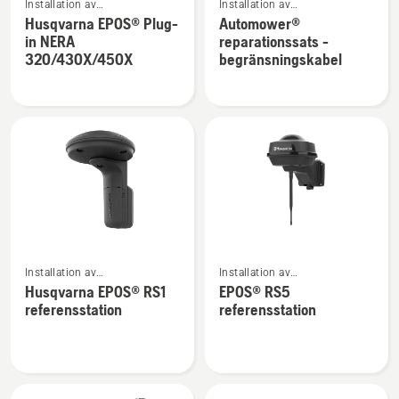
Installation av
Installation av
mer
mer
robotgräsklippare
robotgräsklippare
Husqvarna EPOS® Plug-
Automower®
information
information
in NERA
reparationssats -
om
om
320/430X/450X
begränsningskabel
Husqvarna
Automower®
EPOS®
reparationssats
Plug-
-
in
begränsningskabel
NERA
320/430X/450X
Se
Se
Installation av
Installation av
mer
mer
robotgräsklippare
robotgräsklippare
Husqvarna EPOS® RS1
EPOS® RS5
information
information
referensstation
referensstation
om
om
Husqvarna
EPOS®
EPOS®
RS5
RS1
referensstation