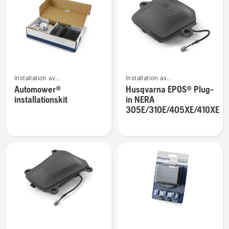
produkter
Se
Se
Installation av
Installation av
mer
mer
robotgräsklippare
robotgräsklippare
Automower®
Husqvarna EPOS® Plug-
information
information
installationskit
in NERA
om
om
305E/310E/405XE/410XE
Automower®
Husqvarna
installationskit
EPOS®
Plug-
in
NERA
305E/310E/405XE/410XE
Se
Se