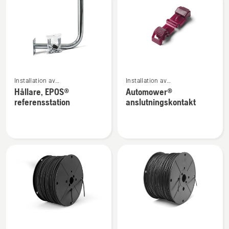
referensstation
Se
Se
Installation av
Installation av
mer
mer
robotgräsklippare
robotgräsklippare
Hållare, EPOS®
Automower®
information
information
referensstation
anslutningskontakt
om
om
Hållare,
Automower®
EPOS®
anslutningskontakt
referensstation
Se
Se