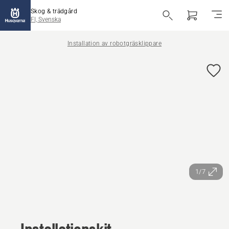
Skog & trädgård
FI, Svenska
Installation av robotgräsklippare
1/7
Installationskit