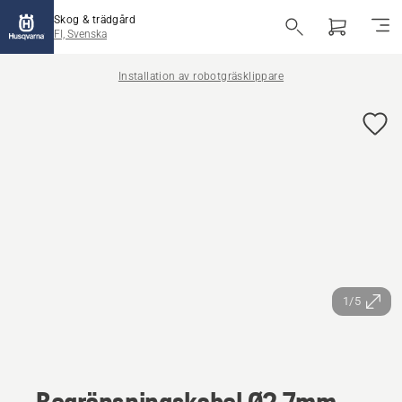
Skog & trädgård
FI, Svenska
Installation av robotgräsklippare
1/5
Begränsningskabel Ø2,7mm