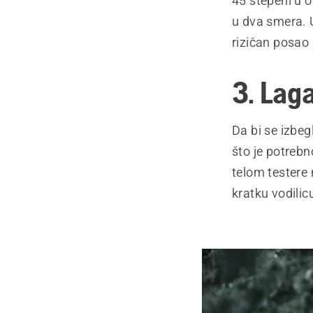
45 stepeni u o
u dva smera. 
rizičan posao
3. Lag
Da bi se izbeg
što je potrebn
telom testere 
kratku vodilic