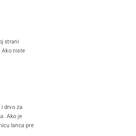
j strani
. Ako niste
i drvo za
ca. Ako je
nicu lanca pre