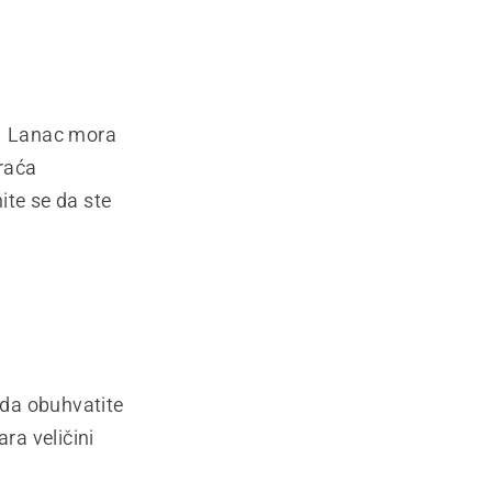
a. Lanac mora
kraća
ite se da ste
 da obuhvatite
ra veličini