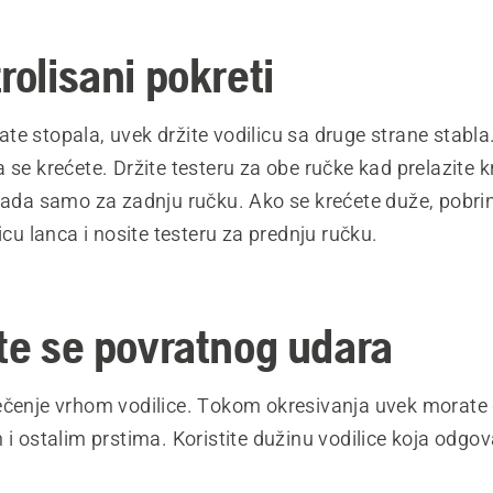
rolisani pokreti
te stopala, uvek držite vodilicu sa druge strane stabl
 se krećete. Držite testeru za obe ručke kad prelazite 
kada samo za zadnju ručku. Ako se krećete duže, pobrin
nicu lanca i nosite testeru za prednju ručku.
ite se povratnog udara
ečenje vrhom vodilice. Tokom okresivanja uvek morate
 i ostalim prstima. Koristite dužinu vodilice koja odgova