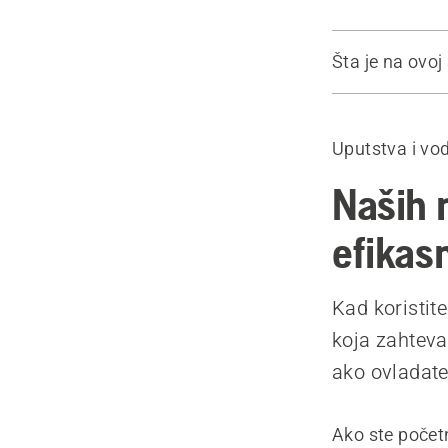
Šta je na ovoj 
Vodič
Saveti za od
Uputstva i vod
Preporučeni
Naših 
efikas
Kad koristit
koja zahteva
ako ovladat
Ako ste počet