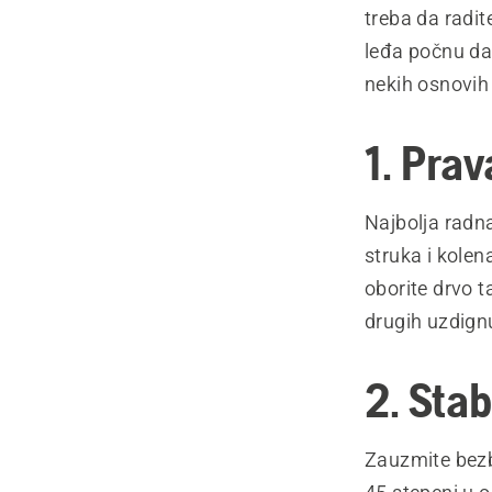
treba da radi
leđa počnu da
nekih osnovih
1. Prav
Najbolja radn
struka i kolen
oborite drvo 
drugih uzdignu
2. Stab
Zauzmite bezb