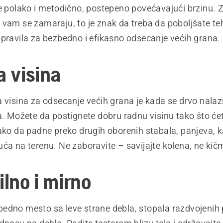
te polako i metodično, postepeno povećavajući brzinu. 
 vam se zamaraju, to je znak da treba da poboljšate te
 pravila za bezbedno i efikasno odsecanje većih grana.
a visina
a visina za odsecanje većih grana je kada se drvo nala
a. Možete da postignete dobru radnu visinu tako što ćet
tako da padne preko drugih oborenih stabala, panjeva, 
ća na terenu. Ne zaboravite – savijajte kolena, ne kič
ilno i mirno
edno mesto sa leve strane debla, stopala razdvojenih