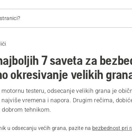
stranici?
secanje velikih grana
iči
 proizvodi
najboljih 7 saveta za bezbe
no okresivanje velikih gran
e motornu testeru, odsecanje velikih grana je obič
 najviše vremena i napora. Drugim rečima, dobi
e dobrom tehnikom.
nik u odsecanju većih grana, pazite na
bezbednost pri 