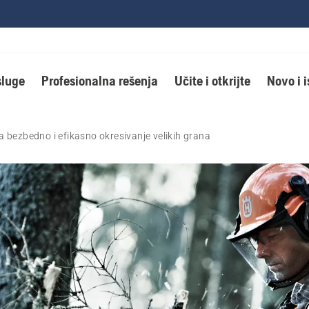
luge
Profesionalna rešenja
Učite i otkrijte
Novo i 
a bezbedno i efikasno okresivanje velikih grana