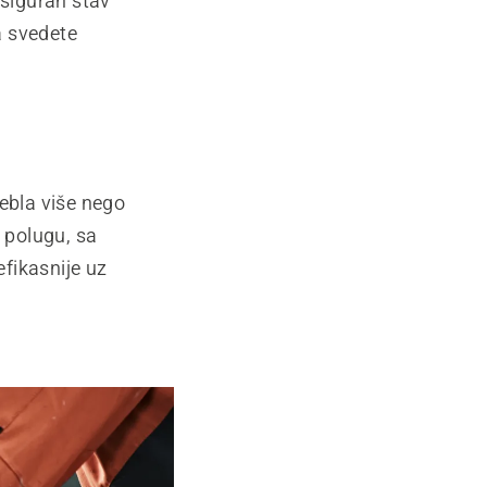
 siguran stav
a svedete
debla više nego
o polugu, sa
efikasnije uz