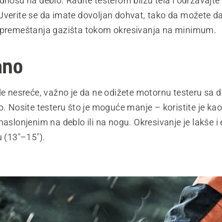
dnosu na deblo. Radite testerom blizu tela i održavajte
Uverite se da imate dovoljan dohvat, tako da možete d
 premeštanja gazišta tokom okresivanja na minimum.
ano
le nesreće, važno je da ne odižete motornu testeru sa 
o. Nosite testeru što je moguće manje – koristite je ka
naslonjenim na deblo ili na nogu. Okresivanje je lakše i 
u (13"–15").