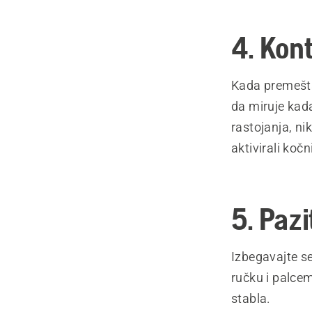
4. Kont
Kada premešta
da miruje kada
rastojanja, ni
aktivirali koč
5. Paz
Izbegavajte s
ručku i palcem
stabla.