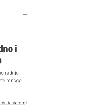
dno i
a
no radnja
ćete mnogo
radu testerom
i