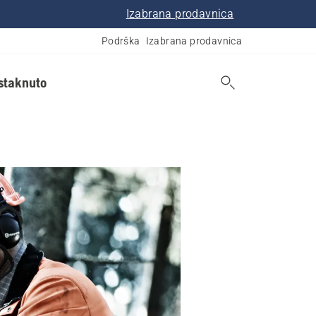
Izabrana prodavnica
Podrška
Izabrana prodavnica
istaknuto