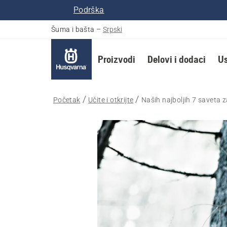
Podrška
Šuma i bašta
–
Srpski
Proizvodi
Delovi i dodaci
Us
Početak
Učite i otkrijte
Naših najboljih 7 saveta z