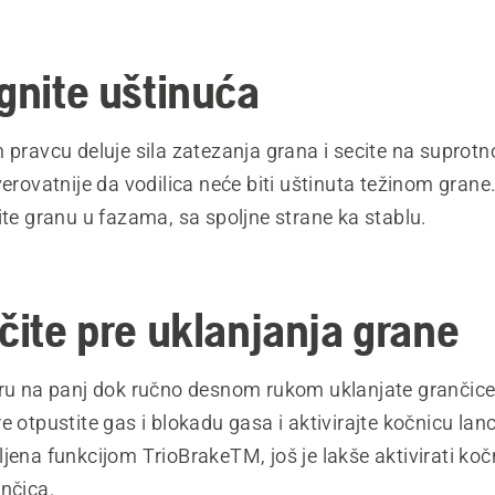
egnite uštinuća
 pravcu deluje sila zatezanja grana i secite na suprotno
verovatnije da vodilica neće biti uštinuta težinom grane
ite granu u fazama, sa spoljne strane ka stablu.
očite pre uklanjanja grane
eru na panj dok ručno desnom rukom uklanjate grančice 
e otpustite gas i blokadu gasa i aktivirajte kočnicu lan
jena funkcijom TrioBrakeTM, još je lakše aktivirati koč
ančica.