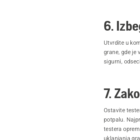
6. Izb
Utvrdite u kom
grane, gde je 
sigurni, odsec
7. Zak
Ostavite test
potpalu. Najpr
testera opreml
uklanjanja gr