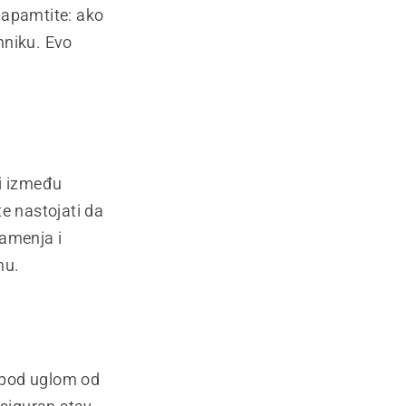
Zapamtite: ako
hniku. Evo
zi između
e nastojati da
kamenja i
mu.
 pod uglom od