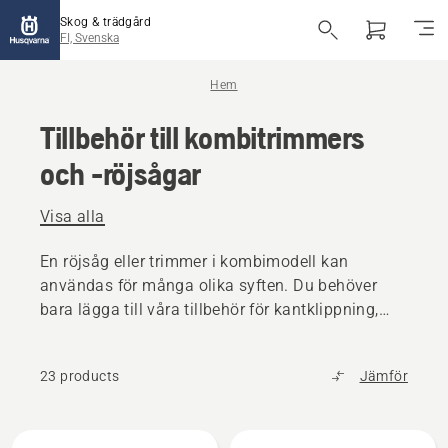
Skog & trädgård
FI, Svenska
Hem
Tillbehör till kombitrimmers
och -röjsågar
Visa alla
En röjsåg eller trimmer i kombimodell kan
användas för många olika syften. Du behöver
bara lägga till våra tillbehör för kantklippning,
jordbearbetning, häckklippning m.m.
23 products
Jämför
Alla