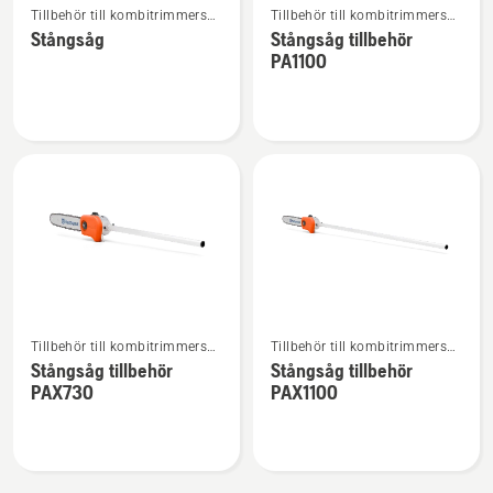
Tillbehör till kombitrimmers
Tillbehör till kombitrimmers
mer
mer
och -röjsågar
och -röjsågar
Stångsåg
Stångsåg tillbehör
information
information
PA1100
om
om
Stångsåg
Stångsåg
tillbehör
PA1100
Se
Se
Tillbehör till kombitrimmers
Tillbehör till kombitrimmers
mer
mer
och -röjsågar
och -röjsågar
Stångsåg tillbehör
Stångsåg tillbehör
information
information
PAX730
PAX1100
om
om
Stångsåg
Stångsåg
tillbehör
tillbehör
PAX730
PAX1100