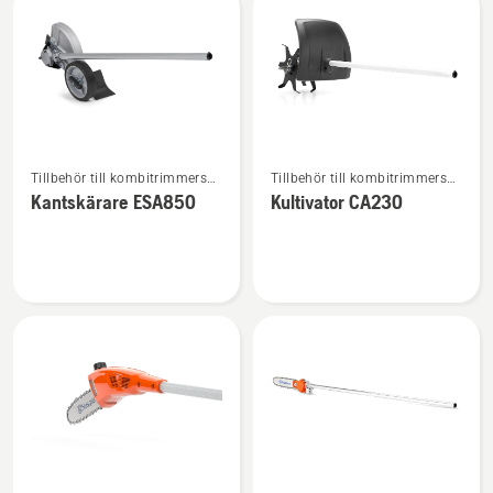
Se
Se
Tillbehör till kombitrimmers
Tillbehör till kombitrimmers
mer
mer
och -röjsågar
och -röjsågar
Kantskärare ESA850
Kultivator CA230
information
information
om
om
Kantskärare
Kultivator
ESA850
CA230
Se
Se