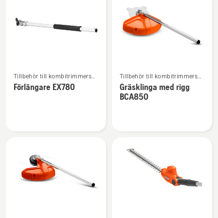
produkter
Se
Se
Tillbehör till kombitrimmers
Tillbehör till kombitrimmers
mer
mer
och -röjsågar
och -röjsågar
Förlängare EX780
Gräsklinga med rigg
information
information
BCA850
om
om
Förlängare
Gräsklinga
EX780
med
rigg
BCA850
Se
Se