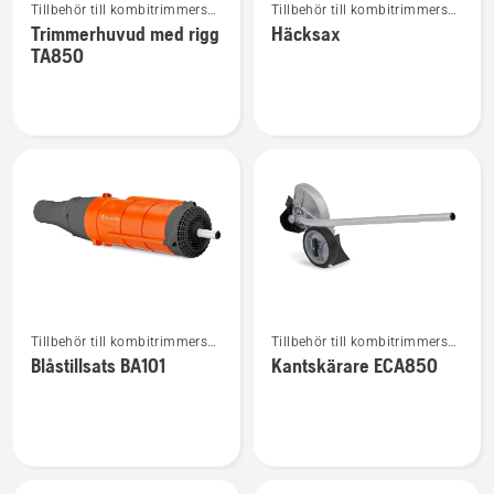
Tillbehör till kombitrimmers
Tillbehör till kombitrimmers
mer
mer
och -röjsågar
och -röjsågar
Trimmerhuvud med rigg
Häcksax
information
information
TA850
om
om
Trimmerhuvud
Häcksax
med
rigg
TA850
Se
Se
Tillbehör till kombitrimmers
Tillbehör till kombitrimmers
mer
mer
och -röjsågar
och -röjsågar
Blåstillsats BA101
Kantskärare ECA850
information
information
om
om
Blåstillsats
Kantskärare
BA101
ECA850