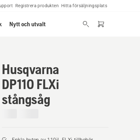
upport
Registrera produkten
Hitta försäljningsplats
k
Nytt och utvalt
Husqvarna
DP110 FLXi
stångsåg
Enkla byten av 110iL FLXi-tillbehör