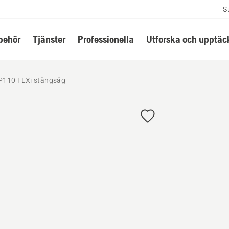
S
lbehör
Tjänster
Professionella
Utforska och upptäc
P110 FLXi stångsåg