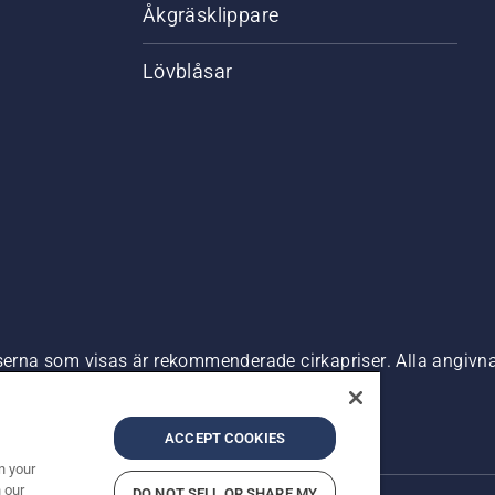
Åkgräsklippare
Lövblåsar
riserna som visas är rekommenderade cirkapriser. Alla angiv
n är tillgänglig för direkt köp.
nde
Företagsinformation
ACCEPT COOKIES
n your
 our
DO NOT SELL OR SHARE MY