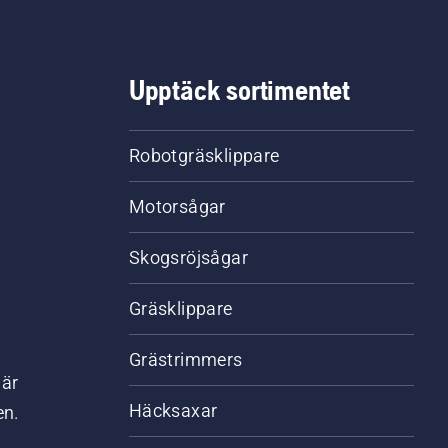
Upptäck sortimentet
Robotgräsklippare
Motorsågar
Skogsröjsågar
Gräsklippare
Grästrimmers
där
Häcksaxar
en.