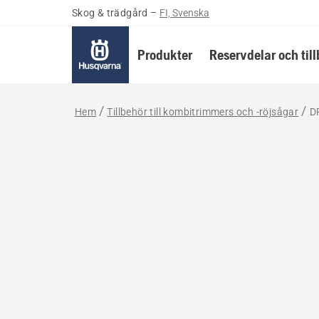
Skog & trädgård
–
FI, Svenska
Produkter
Reservdelar och til
Hem
Tillbehör till kombitrimmers och -röjsågar
D