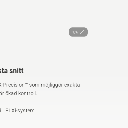
1/6
ta snitt
 X-Precision™ som möjliggör exakta
för ökad kontroll.
0iL FLXi-system.