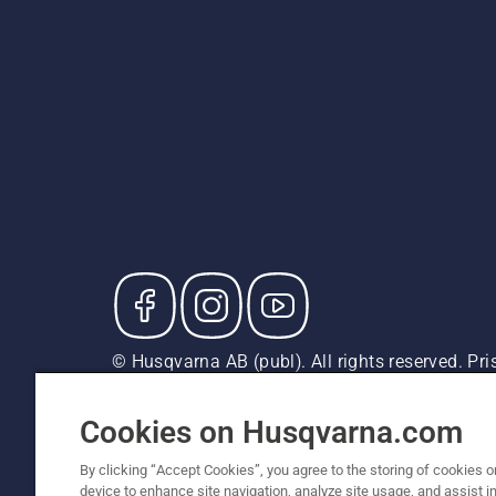
© Husqvarna AB (publ). All rights reserved. P
försäljningspriser (inkl. moms) om inte produkte
Cookiepolicy
Användningsvillkor
Sekretessmeddela
Cookies on Husqvarna.com
By clicking “Accept Cookies”, you agree to the storing of cookies o
device to enhance site navigation, analyze site usage, and assist in