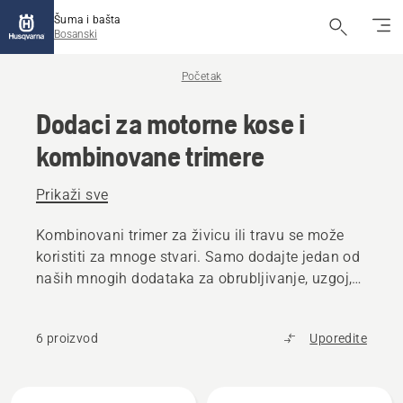
Šuma i bašta
Bosanski
Početak
Dodaci za motorne kose i
kombinovane trimere
Prikaži sve
Kombinovani trimer za živicu ili travu se može
koristiti za mnoge stvari. Samo dodajte jedan od
naših mnogih dodataka za obrubljivanje, uzgoj,
šišanje živice i još mnogo toga.
6 proizvod
Uporedite
Učitajte