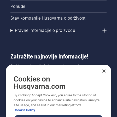
Ponude
Stav kompanije Husqvarna o održivosti
Pravne informacije o proizvodu
Zatražite najnovije informacije!
Dobijte najnovije informacije o novim
proizvodima, posebnim ponudama i još mnogo
Cookies on
toga. Ovdje se registrirajte za naš bilten.
Husqvarna.com
REGISTRACIJA ZA BILTEN
By clicking “Accept Cookies”, you agree to the storing of
cookies on your device to enhance site navigation, analyze
site usage, and assist in our marketing efforts.
Cookie Policy