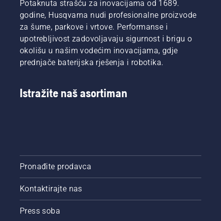
Potaknuta strašću za inovacijama od 1689.
godine, Husqvarna nudi profesionalne proizvode
za šume, parkove i vrtove. Performanse i
upotrebljivost zadovoljavaju sigurnost i brigu o
okolišu u našim vodećim inovacijama, gdje
prednjače baterijska rješenja i robotika.
Istražite naš asortiman
Pronađite prodavca
Kontaktirajte nas
Press soba