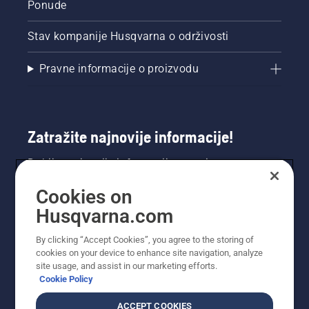
Ponude
Stav kompanije Husqvarna o održivosti
Pravne informacije o proizvodu
Zatražite najnovije informacije!
Dobijte najnovije informacije o novim
proizvodima, posebnim ponudama i još mnogo
Cookies on
toga. Ovdje se registrirajte za naš bilten.
Husqvarna.com
REGISTRACIJA ZA BILTEN
By clicking “Accept Cookies”, you agree to the storing of
cookies on your device to enhance site navigation, analyze
site usage, and assist in our marketing efforts.
Cookie Policy
ACCEPT COOKIES