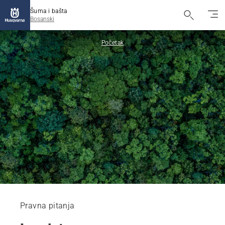
Šuma i bašta
Bosanski
Početak
Pravna pitanja