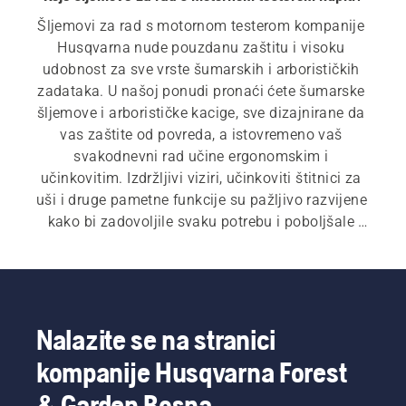
Šljemovi za rad s motornom testerom kompanije 
Husqvarna nude pouzdanu zaštitu i visoku 
udobnost za sve vrste šumarskih i arborističkih 
zadataka. U našoj ponudi pronaći ćete šumarske 
šljemove i arborističke kacige, sve dizajnirane da 
vas zaštite od povreda, a istovremeno vaš 
svakodnevni rad učine ergonomskim i 
učinkovitim. Izdržljivi viziri, učinkoviti štitnici za 
uši i druge pametne funkcije su pažljivo razvijene 
kako bi zadovoljile svaku potrebu i poboljšale 
sigurnost i performanse. Pored kaciga za rad s 
motornom testerom, naš asortiman lične zaštitne 
opreme (LZO) uključuje i štitnike za uši, zaštitne 
naočale, zaštitne hlače za rad s motornom 
testerom, zaštitne jakne za rad s motornom 
Nalazite se na stranici
testerom, zaštitne čizme za rad s motornom 
kompanije Husqvarna Forest
testerom, zaštitne rukavice za rad s motornom 
testerom i druge bitne artikle.
& Garden Bosna