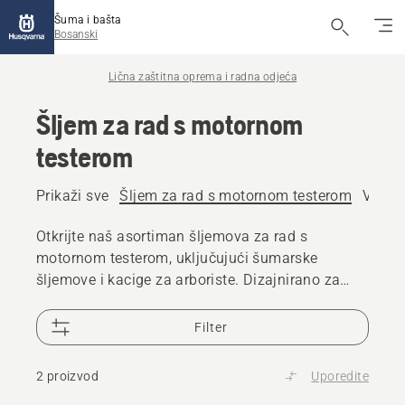
Šuma i bašta
Bosanski
Lična zaštitna oprema i radna odjeća
Šljem za rad s motornom
testerom
Prikaži sve
Šljem za rad s motornom testerom
Viziri
Otkrijte naš asortiman šljemova za rad s
motornom testerom, uključujući šumarske
šljemove i kacige za arboriste. Dizajnirano za
vašu zaštitu i udobnost.
Filter
2 proizvod
Uporedite