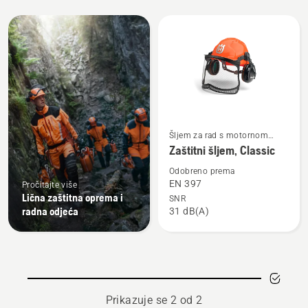
Učitajte
sve
proizvode
Pogledajte
Šljem za rad s motornom
više
testerom
Zaštitni šljem, Classic
detalja
Odobreno prema
o
EN 397
Pročitajte više
Zaštitni
Lična zaštitna oprema i
SNR
radna odjeća
31 dB(A)
šljem,
Classic
Prikazuje se 2 od 2