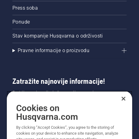
Press soba
Ponude
Stav kompanije Husqvarna o održivosti
Pravne informacije o proizvodu
Zatražite najnovije informacije!
Dobijte najnovije informacije o novim
proizvodima, posebnim ponudama i još mnogo
Cookies on
toga. Ovdje se registrirajte za naš bilten.
Husqvarna.com
REGISTRACIJA ZA BILTEN
By clicking “Accept Cookies”, you agree to the storing of
cookies on your device to enhance site navigation, analyze