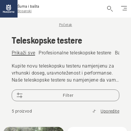
Šuma i bašta
Bosanski
Početak
Teleskopske testere
Prikaži sve
Profesionalne teleskopske testere
Baterij
Kupite novu teleskopsku testeru namjenjenu za
vrhunski doseg, uravnoteženost i performanse.
Naše teleskopske testere su namjenjene da vam
pomognu da obavite posao efikasno i postignete
odlične rezultate. Nudimo asortiman benzinskih i
Filter
baterijskih teleskopskih testera za kućnu i
profesionalnu upotrebu.
5 proizvod
Uporedite
Učitajte