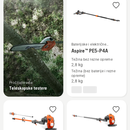
sve
proizvode
Baterijske i električne
Pogledajte
teleskopske testere
Aspire™ PE5-P4A
više
Težina bez rezne opreme
detalja
2,8 kg
o
Težina (bez baterije i rezne
opreme)
Aspire™
2,8 kg
Pročitajte više
PE5-
Teleskopske testere
P4A