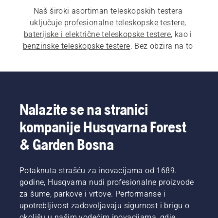
Naš široki asortiman teleskopskih testera 
uključuje 
profesionalne teleskopske testere
, 
baterijske i električne teleskopske testere
, kao i 
benzinske teleskopske testere
. Bez obzira na to 
koju teleskopsku testeru odaberete, namjenjena 
je da vam olakša obavljanje poslova i pomaže 
vam da postignete odlične rezultate u svakoj 
situaciji.
Nalazite se na stranici
kompanije Husqvarna Forest
& Garden Bosna
Potaknuta strašću za inovacijama od 1689.
godine, Husqvarna nudi profesionalne proizvode
za šume, parkove i vrtove. Performanse i
upotrebljivost zadovoljavaju sigurnost i brigu o
okolišu u našim vodećim inovacijama, gdje