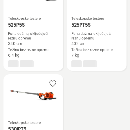
Teleskopske testere
Teleskopske testere
Pogledajte
Pogledajte
525P5S
525PT5S
više
više
Puna dužina, uključujući
Puna dužina, uključujući
detalja
detalja
reznu opremu
reznu opremu
340 cm
402 cm
o
o
Težina bez rezne opreme
Težina bez rezne opreme
525P5S
525PT5S
6,4 kg
7 kg
Teleskopske testere
530iPT5