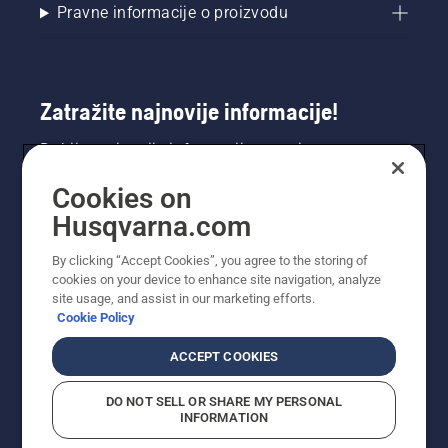
Pravne informacije o proizvodu
Zatražite najnovije informacije!
Dobijte najnovije informacije o novim
proizvodima, posebnim ponudama i još mnogo
Cookies on
toga. Ovdje se registrirajte za naš bilten.
Husqvarna.com
REGISTRACIJA ZA BILTEN
By clicking “Accept Cookies”, you agree to the storing of
cookies on your device to enhance site navigation, analyze
site usage, and assist in our marketing efforts.
Cookie Policy
ACCEPT COOKIES
DO NOT SELL OR SHARE MY PERSONAL
INFORMATION