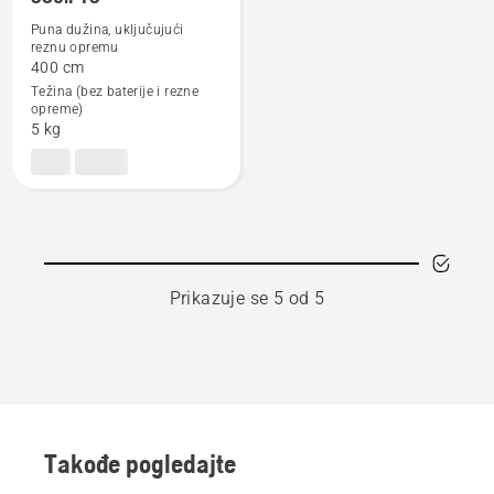
Pogledajte
više
Puna dužina, uključujući
reznu opremu
detalja
400 cm
o
Težina (bez baterije i rezne
530iPT5
opreme)
5 kg
Prikazuje se 5 od 5
Takođe pogledajte