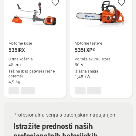
sve
proizvode
Motorne kose
Motorne testere
Pogledajte
Pogledajte
535iRX
535i XP®
više
više
Širina košenja
Voltaža akumulatora
detalja
detalja
45 cm
36 V
o
o
Težina (bez baterije i rezne
Izlazna snaga
opreme)
1,45 kW
535iRX
535i
4,9 kg
XP®
Profesionalna serija s baterijskim napajanjem
Istražite prednosti naših
profesionalnih baterijskih