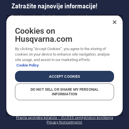
Zatražite najnovije informacije!
Dobijte najnovije informacije o novim
proizvodima, posebnim ponudama i još mnogo
Cookies on
toga. Ovdje se registrirajte za naš bilten.
Husqvarna.com
REGISTRACIJA ZA BILTEN
By clicking “Accept Cookies”, you agree to the storing of
cookies on your device to enhance site navigation, analyze
site usage, and assist in our marketing efforts.
Cookie Policy
ACCEPT COOKIES
DO NOT SELL OR SHARE MY PERSONAL
INFORMATION
© Husqvarna AB (publ). Sva prava zadržana. Prikazane
cijene su preporučene maloprodajne cijene.
Pravila upotrebe kolačića – EU/EES zemlje
Uslovi korištenja
Privacy Notice
Imprint