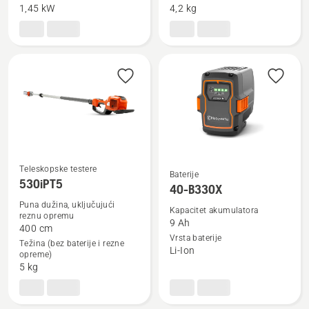
T535i
520iHE3
1,45 kW
4,2 kg
XP®
Teleskopske testere
Baterije
530iPT5
Pogledajte
Pogledajte
40-B330X
više
više
Puna dužina, uključujući
Kapacitet akumulatora
reznu opremu
detalja
detalja
9 Ah
400 cm
o
o
Vrsta baterije
Težina (bez baterije i rezne
Li-Ion
530iPT5
40-
opreme)
5 kg
B330X