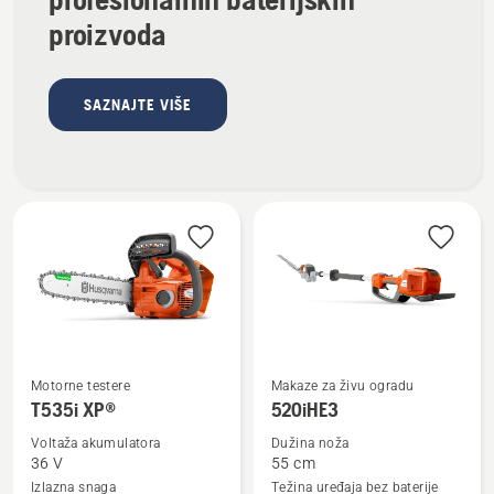
proizvoda
SAZNAJTE VIŠE
Motorne testere
Makaze za živu ogradu
Pogledajte
Pogledajte
T535i XP®
520iHE3
više
više
Voltaža akumulatora
Dužina noža
detalja
detalja
36 V
55 cm
o
o
Izlazna snaga
Težina uređaja bez baterije