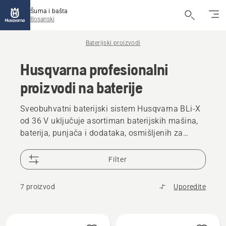
Šuma i bašta
Bosanski
Baterijski proizvodi
Husqvarna profesionalni
proizvodi na baterije
Sveobuhvatni baterijski sistem Husqvarna BLi-X
od 36 V uključuje asortiman baterijskih mašina,
baterija, punjača i dodataka, osmišljenih za
profesionalnu upotrebu. Ovi moćni, ergonomski
dizajnirani alati pružaju impresivne performanse,
Filter
a naša oprema pruža izdržljivost potrebnu za
zahtjevnu komercijalnu upotrebu. Niske vibracije
7 proizvod
Uporedite
i dizajn usmjeren na korisnika podržavaju
ugodniji radni dan, dok nizak nivo buke cijene i
operater i oni u blizini.
Učitajte