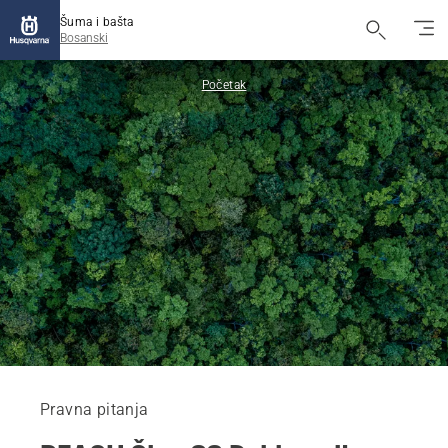
Šuma i bašta
Bosanski
Početak
Pravna pitanja