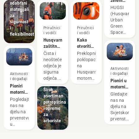
odabrani
gradovi u
HUGSI
materijali
svijetu?
(Husqvarna
za
Urban
sigurnost
Green
i
Priručnici
Priručnici
Space
i vodiči
i vodiči
fleksibilnost
Index
Husqvarna
Kako
(Indeks
zaštitna
otvoriti
urbanih
odjeća:
poklopac
Čista i
Preklopni
zelenih
Vodiči za
spremnika
neoštećena
poklopac
površina))
pranje i
motorne
odjeća je
na
Aktivnosti
je
popravke
testere
sigurna
Husqvarna
i događaji
Aktivnosti
satelitsko
odjeća.
motornoj
i događaji
Pioniri u
rješenje
Rješenja
Vaša
testeri
Pioniri
motornim
koje
Širok
zaštitna
olakšava
motornih
testerama
Gledajte
pokreće
asortiman
odjeća je
dodavanje
testera
od 1959.
Pogledajte
nas na
vještačka
potrepština
redovno
goriva u
od 1959.
godine
nas na
djelu na
inteligencija
i opreme
izložena
motornu
godine
djelu na
Svjetskom
koje
za
znoju i
testeru
prvenstvu
prvenstvu
kvantificira
arboriste
ulju -
dok ste u
u
u sječi
zelenilo
tvarima
šumi,
penjanju
drva
gradova
koje
čak i
po
širom