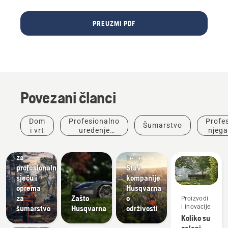
PREUZMI PDF
Povezani članci
Dom
Profesionalno
Profe
Šumarstvo
Rješenja
i vrt
uređenje
njega
Potrošni
okoliša
materijal
za
Teme
profesionalnu
Stav
Proizvodi
sječu i
kompanije
i inovacije
oprema
Husqvarna
Husqvarna
za
Zašto
o
Proizvodi
zaštitna
i inovacije
šumarstvo
Husqvarna
održivosti
odjeća:
Koliko su
Ručno
zeleni