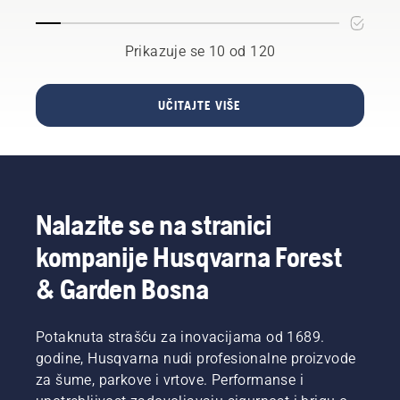
mogu
kada
drveću
svijeta
doći do
nosite
gledajući
zaštitnog
rukavice.
Prikazuje se 10 od 120
njihove
sloja i
Pritisnite
zelene
oslabiti
poklopac
površine
njegova
i okrenite
odozgo.
UČITAJTE VIŠE
zaštitna
rukom ili
Ambicija
svojstva.
po
je
potrebi
pomoći
upotrijebite
u zaštiti i
odvijač.
poboljšanju
rasta,
Nalazite se na stranici
kao i
održavanju
kompanije Husqvarna Forest
zelenih
& Garden Bosna
površina
u
urbanim
Potaknuta strašću za inovacijama od 1689.
područjima.
godine, Husqvarna nudi profesionalne proizvode
za šume, parkove i vrtove. Performanse i