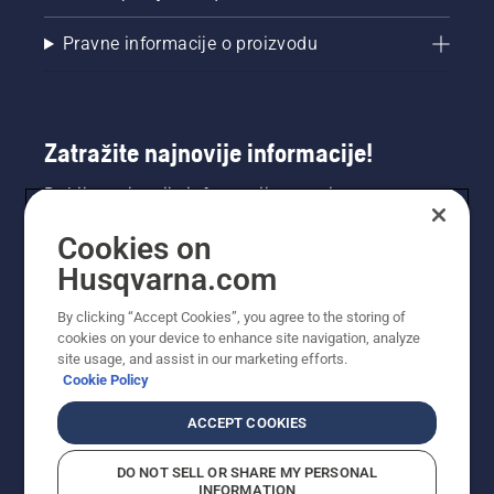
Pravne informacije o proizvodu
Zatražite najnovije informacije!
Dobijte najnovije informacije o novim
proizvodima, posebnim ponudama i još mnogo
Cookies on
toga. Ovdje se registrirajte za naš bilten.
Husqvarna.com
REGISTRACIJA ZA BILTEN
By clicking “Accept Cookies”, you agree to the storing of
cookies on your device to enhance site navigation, analyze
site usage, and assist in our marketing efforts.
Cookie Policy
ACCEPT COOKIES
DO NOT SELL OR SHARE MY PERSONAL
INFORMATION