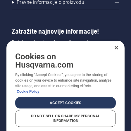
Pravne informacije o proizvodu
Zatražite najnovije informacije!
Dobijte najnovije informacije o novim
proizvodima, posebnim ponudama i još mnogo
Cookies on
toga. Ovdje se registrirajte za naš bilten.
Husqvarna.com
REGISTRACIJA ZA BILTEN
By clicking “Accept Cookies”, you agree to the storing of
cookies on your device to enhance site navigation, analyze
site usage, and assist in our marketing efforts.
Cookie Policy
ACCEPT COOKIES
DO NOT SELL OR SHARE MY PERSONAL
INFORMATION