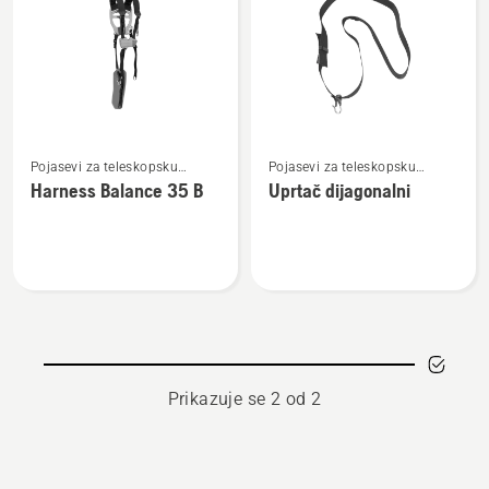
sve
proizvode
Pogledajte
Pogledajte
Pojasevi za teleskopsku
Pojasevi za teleskopsku
više
više
testeru
testeru
Harness Balance 35 B
Uprtač dijagonalni
detalja
detalja
o
o
Harness
Uprtač
Balance
dijagonalni
35 B
Prikazuje se 2 od 2