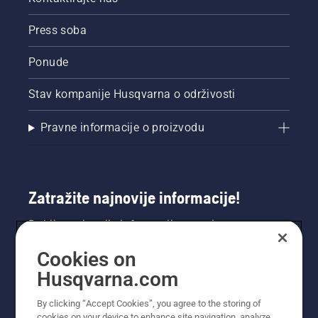
Press soba
Ponude
Stav kompanije Husqvarna o održivosti
Pravne informacije o proizvodu
Zatražite najnovije informacije!
Dobijte najnovije informacije o novim
proizvodima, posebnim ponudama i još mnogo
Cookies on
toga. Ovdje se registrirajte za naš bilten.
Husqvarna.com
REGISTRACIJA ZA BILTEN
By clicking “Accept Cookies”, you agree to the storing of
cookies on your device to enhance site navigation, analyze