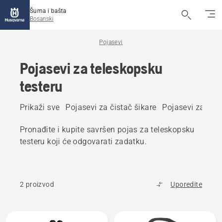
Šuma i bašta
Bosanski
Pojasevi
Pojasevi za teleskopsku
testeru
Prikaži sve
Pojasevi za čistač šikare
Pojasevi za tes
Pronađite i kupite savršen pojas za teleskopsku
testeru koji će odgovarati zadatku.
2 proizvod
Uporedite
Učitajte