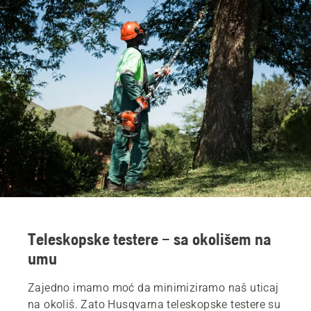
Teleskopske testere – sa okolišem na
umu
Zajedno imamo moć da minimiziramo naš uticaj
na okoliš. Zato Husqvarna teleskopske testere su