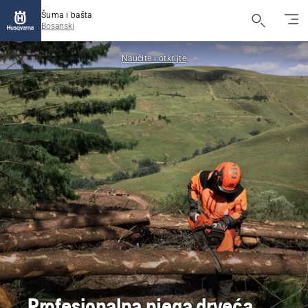
Šuma i bašta
Bosanski
Naučite i otkrijte
Profesionalna njega drveća