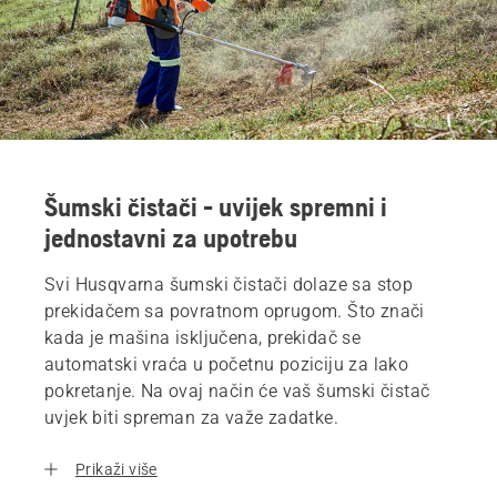
Šumski čistači - uvijek spremni i
jednostavni za upotrebu
Svi Husqvarna šumski čistači dolaze sa stop
prekidačem sa povratnom oprugom. Što znači
kada je mašina isključena, prekidač se
automatski vraća u početnu poziciju za lako
pokretanje. Na ovaj način će vaš šumski čistač
uvjek biti spreman za važe zadatke.
Prikaži više