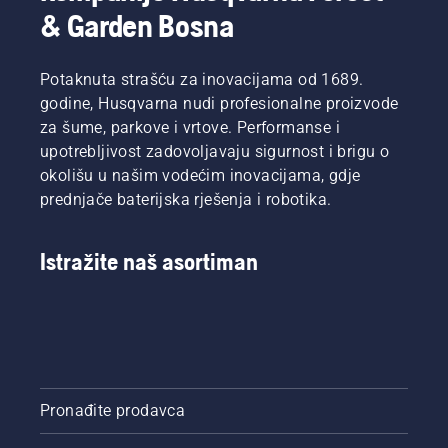
direktor
zelenih
& Garden Bosna
sigurnosti
površina
u
u
kompaniji
urbanim
Potaknuta strašću za inovacijama od 1689.
Lucas
područjima.
godine, Husqvarna nudi profesionalne proizvode
Tree
za šume, parkove i vrtove. Performanse i
Experts,
upotrebljivost zadovoljavaju sigurnost i brigu o
u ranoj
okolišu u našim vodećim inovacijama, gdje
fazi je
odlučio
prednjače baterijska rješenja i robotika.
uložiti u
Husqvarna
testere s
Istražite naš asortiman
jedinstvenom
kočnicom
lanca
TrioBrake.
Pokazalo
se da je
to
Pronađite prodavca
isplativo
ulaganje.