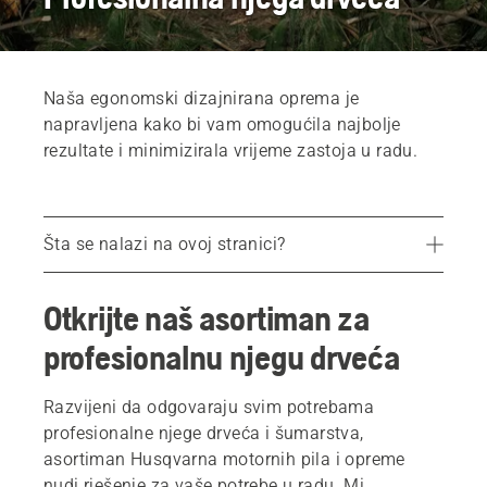
Naša egonomski dizajnirana oprema je
napravljena kako bi vam omogućila najbolje
rezultate i minimizirala vrijeme zastoja u radu.
Šta se nalazi na ovoj stranici?
Otkrijte naš asortiman
Otkrijte naš asortiman za
Motorne pile
profesionalnu njegu drveća
Teleskopske pile
Šumski čistači
Razvijeni da odgovaraju svim potrebama
profesionalne njege drveća i šumarstva,
asortiman Husqvarna motornih pila i opreme
nudi rješenje za vaše potrebe u radu. Mi