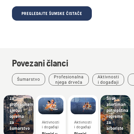
PREGLEDAJTE ŠUMSKE ČISTAČE
Povezani članci
Profesionalna
Aktivnosti
Šumarstvo
Rješenja
njega drveća
i događaji
Potrošni
materijal
Rješenja
za
Širok
profesionalnu
asortiman
sječu i
potrepština
oprema
i opreme
za
za
Aktivnosti
Aktivnosti
i događaji
i događaji
šumarstvo
arboriste
Pioniri u
Pioniri