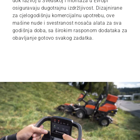
dok razvoj u Švedskoj i montaža u Evropi
osiguravaju dugotrajnu izdržljivost. Dizajnirane
za cjelogodišnju komercijalnu upotrebu, ove
mašine nude i svestranost nosača alata za sva
godišnja doba, sa širokim rasponom dodataka za
obavljanje gotovo svakog zadatka.