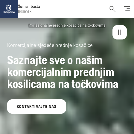
Šuma i bašta
Bosanski
Profesionalne prednje kosačice na točkovima
Komercijalne sjedeće prednje kosačice
Saznajte sve o našim
komercijalnim prednjim
kosilicama na točkovima
KONTAKTIRAJTE NAS