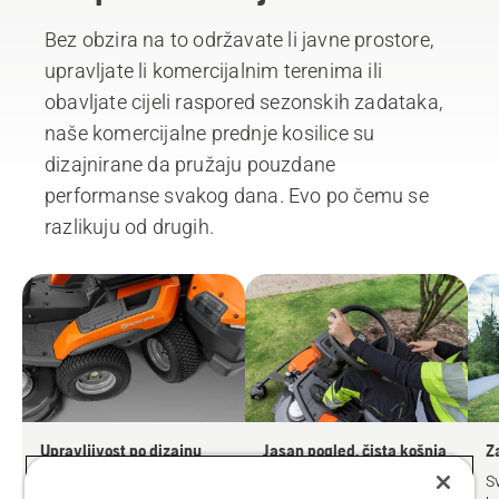
Bez obzira na to održavate li javne prostore,
upravljate li komercijalnim terenima ili
obavljate cijeli raspored sezonskih zadataka,
naše komercijalne prednje kosilice su
dizajnirane da pružaju pouzdane
performanse svakog dana. Evo po čemu se
razlikuju od drugih.
Upravljivost po dizajnu
Jasan pogled, čista košnja
Z
Sve naše prednje kosilice
Prednja rezna platforma
S