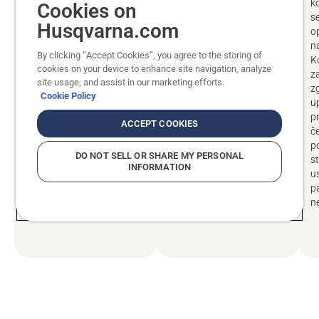
su dizajnirane s
pruža rukovaocu jasan
k
Cookies on
naprednim sistemom
pogled na radno
s
Husqvarna.com
stražnjeg zglobnog
područje, što povećava
o
upravljanja, koji
preciznost i smanjuje
n
By clicking “Accept Cookies”, you agree to the storing of
omogućava da se
potrebu za ponovnim
K
cookies on your device to enhance site navigation, analyze
stražnji točkovi pomiču
radovima. Niskoprofilna
z
site usage, and assist in our marketing efforts.
ispod šasije kada su
platforma doseže ispod
z
Cookie Policy
potpuno zakrenuti. Ovo
prepreka poput klupa u
u
dovodi do minimalnog
parku i kosi travu prije
p
ACCEPT COOKIES
radijusa zakretanja, što
nego što je pritisnu
č
omogućava odličnu
točkovi mašine. BioClip®
p
DO NOT SELL OR SHARE MY PERSONAL
upravljivost i olakšava
rezni sistem kompanije
s
INFORMATION
kretanje oko manjih
Husqvarna osigurava
u
prepreka i pristup
odlične rezultate košnje.
p
skučenim prostorima.
n