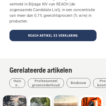
vermeld in Bijlage XIV van REACH (de
zogenaamde Candidate List), in een concentratie
van meer dan 0,1% gewichtsprocent (% w/w) in
producten.
REACH ARTIKEL 33 VERKLARING
Gerelateerde artikelen
Huis
Professioneel
Pro
Bosbouw
en
groenonderhoud
boom
Products
tuin
&
Innovations
Beschermende
Oplossingen
kleding