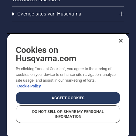
Overige sites van Husqvarna
Cookies on
Husqvarna.com
By clicking “Accept Cookies”, you agree to the storing of
cookies on your device to enhance site navigation, analyze
© Husqvarna AB (publ). Alle rechten voorbehouden. De
site usage, and assist in our marketing efforts.
getoonde prijzen zijn consumentenadviesprijzen. Alle
Cookie Policy
vermelde prijzen zijn adviesverkoopprijzen (incl. BTW),
tenzij het product beschikbaar is voor directe aankoop.
ACCEPT COOKIES
Cookiebeleid
Gebruiksvoorwaarden
Privacyverklaring
Imprint
Meld vermoedelijke schendingen
DO NOT SELL OR SHARE MY PERSONAL
INFORMATION