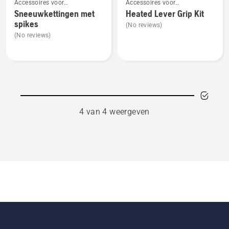
Accessoires voor
Accessoires voor
meer
meer
sneeuwblazers
sneeuwblazers
Sneeuwkettingen met
Heated Lever Grip Kit
details
details
spikes
(No reviews)
over
over
(No reviews)
Sneeuwkettingen
Heated
met
Lever
spikes
Grip
Kit
4 van 4 weergeven