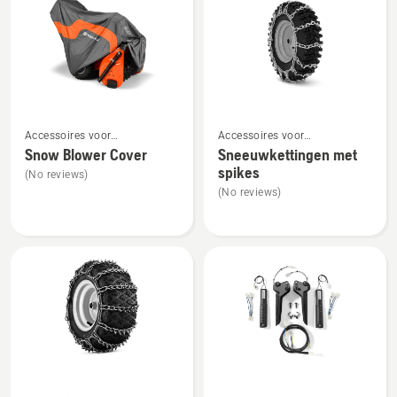
producten
Bekijk
Bekijk
Accessoires voor
Accessoires voor
meer
meer
sneeuwblazers
sneeuwblazers
Snow Blower Cover
Sneeuwkettingen met
details
details
spikes
(No reviews)
over
over
(No reviews)
Snow
Sneeuwkettingen
Blower
met
Cover
spikes
Bekijk
Bekijk