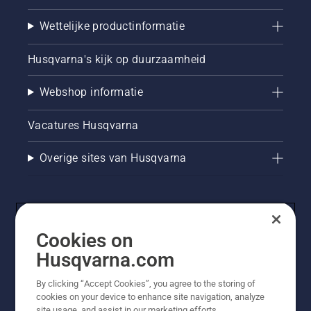
Wettelijke productinformatie
Husqvarna's kijk op duurzaamheid
Webshop informatie
Vacatures Husqvarna
Overige sites van Husqvarna
Cookies on
Husqvarna.com
By clicking “Accept Cookies”, you agree to the storing of
cookies on your device to enhance site navigation, analyze
© Husqvarna AB (publ). Alle rechten voorbehouden. De
site usage, and assist in our marketing efforts.