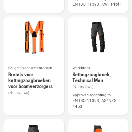
jacket,
Technical
EN ISO 11393, KWF Profi
Technical
Extreme
Extreme
Arborist
women
Beugels voor werkbroeken
Werkbroek
Bekijk
Bekijk
Bretels voor
Kettingzaagbroek,
meer
meer
kettingzaagbroeken
Technical Men
details
details
voor boomverzorgers
(No reviews)
over
over
(No reviews)
Approved according to
Bretels
Kettingzaagbroek,
EN ISO 11393, AS/NZS
voor
Technical
4453
kettingzaagbroeken
Men
voor
boomverzorgers