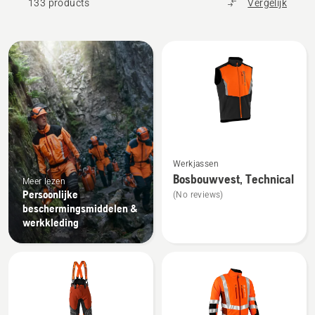
133 products
Vergelijk
Alle
producten
Bekijk
Werkjassen
meer
Bosbouwvest, Technical
Meer lezen
details
Persoonlijke
(No reviews)
over
beschermingsmiddelen &
Bosbouwvest,
werkkleding
Technical