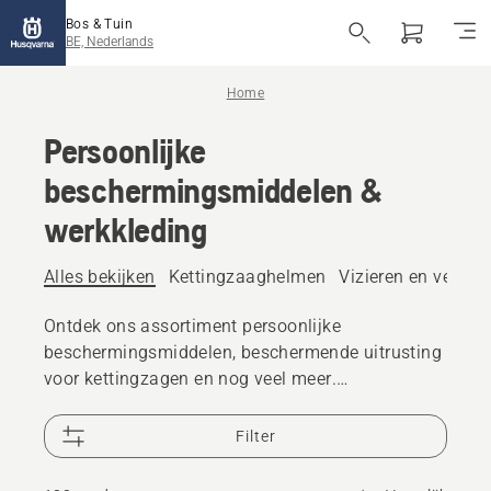
Bos & Tuin
BE, Nederlands
Home
Persoonlijke
beschermingsmiddelen &
werkkleding
Alles bekijken
Kettingzaaghelmen
Vizieren en veiligh
Ontdek ons assortiment persoonlijke
beschermingsmiddelen, beschermende uitrusting
voor kettingzagen en nog veel meer.
Betrouwbare, hoogwaardige oplossingen zorgen
ervoor dat u voorbereid bent op elke uitdaging.
Filter