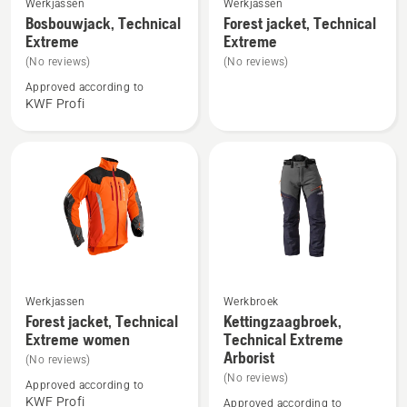
Werkjassen
Werkjassen
meer
meer
Bosbouwjack, Technical
Forest jacket, Technical
Extreme
Extreme
details
details
over
over
(No reviews)
(No reviews)
Bosbouwjack,
Forest
Approved according to
KWF Profi
Technical
jacket,
Extreme
Technical
Extreme
Werkjassen
Werkbroek
Bekijk
Bekijk
Forest jacket, Technical
Kettingzaagbroek,
meer
meer
Extreme women
Technical Extreme
details
details
Arborist
(No reviews)
over
over
(No reviews)
Approved according to
Forest
Kettingzaagbroek,
KWF Profi
Approved according to