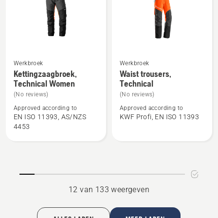
Werkbroek
Werkbroek
Bekijk
Bekijk
Kettingzaagbroek,
Waist trousers,
meer
meer
Technical Women
Technical
details
details
(No reviews)
(No reviews)
over
over
Approved according to
Approved according to
Kettingzaagbroek,
Waist
EN ISO 11393, AS/NZS
KWF Profi, EN ISO 11393
Technical
trousers,
4453
Women
Technical
12 van 133 weergeven