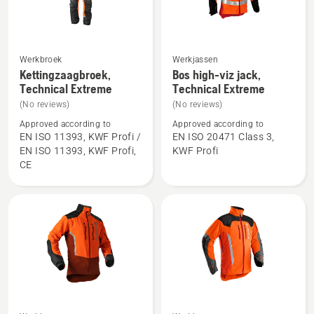
Werkbroek
Werkjassen
Bekijk
Bekijk
Kettingzaagbroek,
Bos high-viz jack,
meer
meer
Technical Extreme
Technical Extreme
details
details
(No reviews)
(No reviews)
over
over
Approved according to
Approved according to
Kettingzaagbroek,
Bos
EN ISO 11393, KWF Profi /
EN ISO 20471 Class 3,
EN ISO 11393, KWF Profi,
KWF Profi
Technical
high-
CE
Extreme
viz
jack,
Technical
Extreme
Bekijk
Bekijk