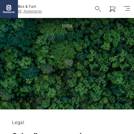
Bos & Tuin
BE, Nederlands
Home
Legal