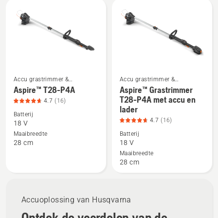
Alle
producten
Accu grastrimmer &
Accu grastrimmer &
Elektrische grastrimmer
Elektrische grastrimmer
Aspire™ T28-P4A
Aspire™ Grastrimmer
Bekijk
Bekijk
T28-P4A met accu en
4.7
(16)
meer
meer
lader
details
details
Batterij
4.7
(16)
18 V
over
over
Maaibreedte
Batterij
Aspire™
Aspire™
28 cm
18 V
T28-
Grastrimmer
Maaibreedte
P4A,
T28-
28 cm
productbeoordeling
P4A
4.7
met
van
accu
Accuoplossing van Husqvarna
5
en
Ontdek de voordelen van de