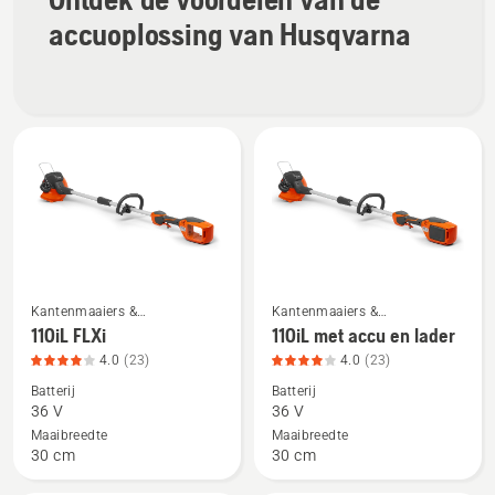
lader,
accuoplossing van Husqvarna
productbeoordeling
4.7
van
5
Kantenmaaiers &
Kantenmaaiers &
Bekijk
Bekijk
Grastrimmers
Grastrimmers
110iL FLXi
110iL met accu en lader
meer
meer
4.0
(23)
4.0
(23)
details
details
Batterij
Batterij
over
over
36 V
36 V
110iL
110iL
Maaibreedte
Maaibreedte
FLXi,
met
30 cm
30 cm
productbeoordeling
accu