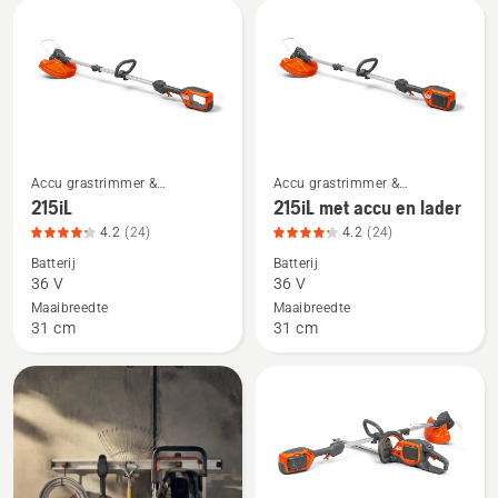
4
en
van
lader,
5
productbeoordeling
4
van
5
Accu grastrimmer &
Accu grastrimmer &
Bekijk
Bekijk
Elektrische grastrimmer
Elektrische grastrimmer
215iL
215iL met accu en lader
meer
meer
4.2
(24)
4.2
(24)
details
details
Batterij
Batterij
over
over
36 V
36 V
215iL,
215iL
Maaibreedte
Maaibreedte
productbeoordeling
met
31 cm
31 cm
4.2
accu
van
en
5
lader,
productbeoordeling
4.2
van