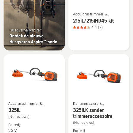
5
Bekijk
Accu grastrimmer &
meer
Elektrische grastrimmer
215iL/215iHD45 kit
details
4.4
(7)
Husqvarna Aspire™
over
Ontdek de nieuwe
215iL/215iHD45
Husqvarna Aspire™-serie
kit,
productbeoordeling
4.4
van
5
Accu grastrimmer &
Kantenmaaiers &
Bekijk
Bekijk
Elektrische grastrimmer
Grastrimmers
325iL
325iLK zonder
meer
meer
trimmeraccessoire
(No reviews)
details
details
(No reviews)
Batterij
over
over
36 V
Batterij