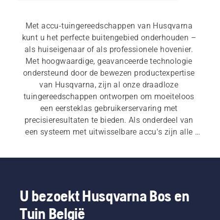
Met accu-tuingereedschappen van Husqvarna 
kunt u het perfecte buitengebied onderhouden – 
als huiseigenaar of als professionele hovenier. 
Met hoogwaardige, geavanceerde technologie 
ondersteund door de bewezen productexpertise 
van Husqvarna, zijn al onze draadloze 
tuingereedschappen ontworpen om moeiteloos 
een eersteklas gebruikerservaring met 
precisieresultaten te bieden. Als onderdeel van 
een systeem met uitwisselbare accu's zijn alle 
oplossingen krachtig, duurzaam en veelzijdig – 
één accu die compatibel is met veel producten.
U bezoekt Husqvarna Bos en
Tuin België