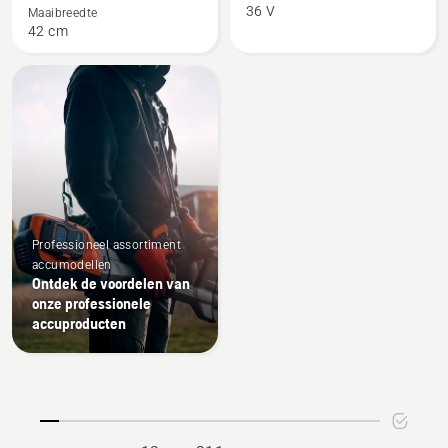
325iL
325iLK
36 V
Maaibreedte
zonder
42 cm
trimmeraccessoire
Professioneel assortiment
accumodellen
Ontdek de voordelen van
onze professionele
accuproducten