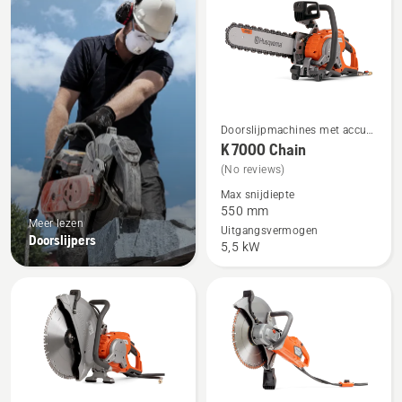
producten
Doorslijpmachines met accu &
Bekijk
elektrische doorslijpmachines
K 7000 Chain
meer
(No reviews)
details
Max snijdiepte
over
550 mm
K 7000
Meer lezen
Uitgangsvermogen
Doorslijpers
Chain
5,5 kW