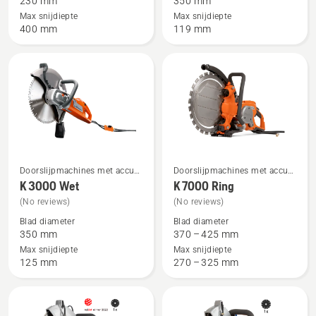
230 mm
350 mm
K 4000
K 3000
Max snijdiepte
Max snijdiepte
Cut-
Vac
400 mm
119 mm
n-
Break
Doorslijpmachines met accu &
Doorslijpmachines met accu &
Bekijk
Bekijk
elektrische doorslijpmachines
elektrische doorslijpmachines
K 3000 Wet
K 7000 Ring
meer
meer
(No reviews)
(No reviews)
details
details
Blad diameter
Blad diameter
over
over
350 mm
370 – 425 mm
K 3000
K 7000
Max snijdiepte
Max snijdiepte
Wet
Ring
125 mm
270 – 325 mm