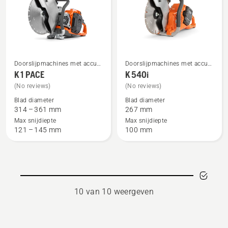
Doorslijpmachines met accu &
Doorslijpmachines met accu &
Bekijk
Bekijk
elektrische doorslijpmachines
elektrische doorslijpmachines
K 1 PACE
K 540i
meer
meer
(No reviews)
(No reviews)
details
details
Blad diameter
Blad diameter
over
over
314 – 361 mm
267 mm
K 1 PACE
K 540i
Max snijdiepte
Max snijdiepte
121 – 145 mm
100 mm
10 van 10 weergeven