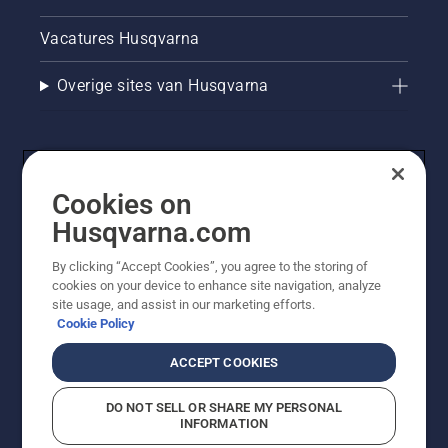
Vacatures Husqvarna
Overige sites van Husqvarna
Cookies on
Husqvarna.com
By clicking “Accept Cookies”, you agree to the storing of
cookies on your device to enhance site navigation, analyze
© Husqvarna AB (publ). Alle rechten voorbehouden. De
site usage, and assist in our marketing efforts.
getoonde prijzen zijn consumentenadviesprijzen. Alle
Cookie Policy
vermelde prijzen zijn adviesverkoopprijzen (incl. BTW),
tenzij het product beschikbaar is voor directe aankoop.
ACCEPT COOKIES
Cookiebeleid
Gebruiksvoorwaarden
Privacyverklaring
Imprint
Meld vermoedelijke schendingen
DO NOT SELL OR SHARE MY PERSONAL
INFORMATION