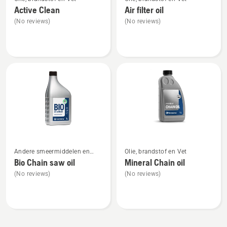
meer
meer
Active Clean
Air filter oil
details
details
(No reviews)
(No reviews)
over
over
Active
Air
Clean
filter
oil
Bekijk
Bekijk
Andere smeermiddelen en
Olie, brandstof en Vet
meer
meer
oliën
Bio Chain saw oil
Mineral Chain oil
details
details
(No reviews)
(No reviews)
over
over
Bio
Mineral
Chain
Chain
saw
oil
oil