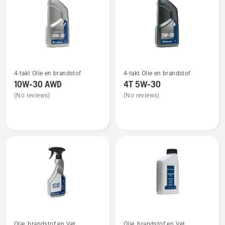
Bekijk
Bekijk
4-takt Olie en brandstof
4-takt Olie en brandstof
meer
meer
10W-30 AWD
4T 5W-30
details
details
(No reviews)
(No reviews)
over
over
10W-
4T
30 AWD
5W-
30
Bekijk
Bekijk
Olie, brandstof en Vet
Olie, brandstof en Vet