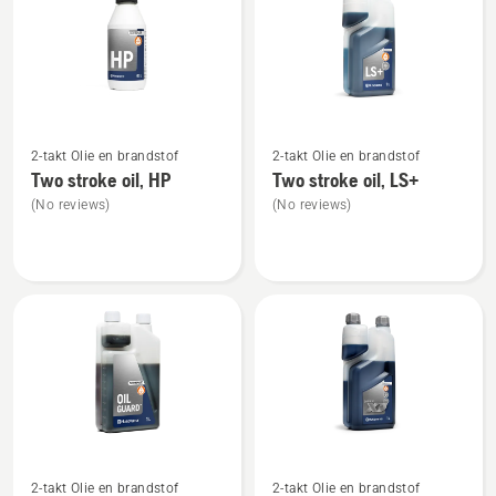
producten
Bekijk
Bekijk
2-takt Olie en brandstof
2-takt Olie en brandstof
meer
meer
Two stroke oil, HP
Two stroke oil, LS+
details
details
(No reviews)
(No reviews)
over
over
Two
Two
stroke
stroke
oil,
oil,
HP
LS+
Bekijk
Bekijk
2-takt Olie en brandstof
2-takt Olie en brandstof
meer
meer