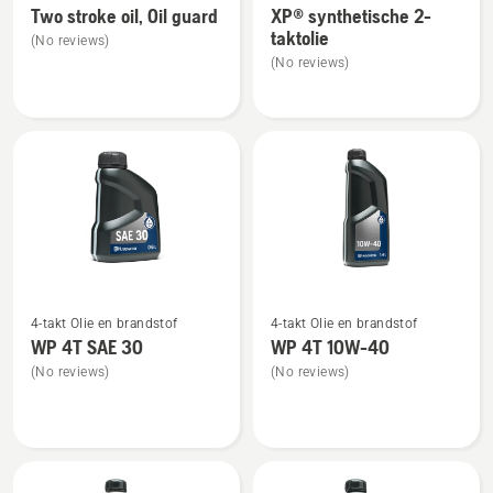
Two stroke oil, Oil guard
XP® synthetische 2-
details
details
taktolie
(No reviews)
over
over
(No reviews)
Two
XP®
stroke
synthetische
oil,
2-
Oil
taktolie
guard
Bekijk
Bekijk
4-takt Olie en brandstof
4-takt Olie en brandstof
meer
meer
WP 4T SAE 30
WP 4T 10W-40
details
details
(No reviews)
(No reviews)
over
over
WP 4T
WP 4T
SAE 30
10W-
40