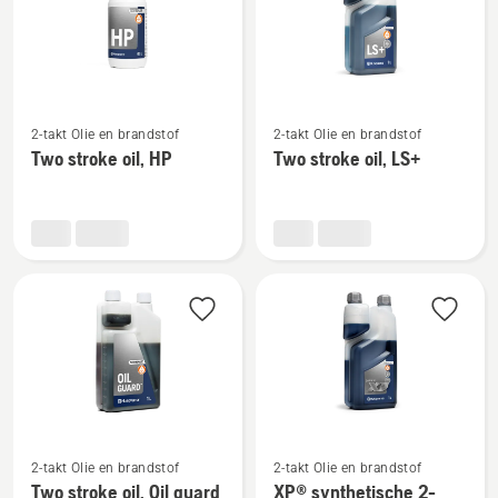
Bekijk
Bekijk
2-takt Olie en brandstof
2-takt Olie en brandstof
meer
meer
Two stroke oil, HP
Two stroke oil, LS+
details
details
over
over
Two
Two
stroke
stroke
oil,
oil,
HP
LS+
Bekijk
Bekijk
2-takt Olie en brandstof
2-takt Olie en brandstof
meer
meer
Two stroke oil, Oil guard
XP® synthetische 2-