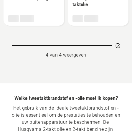
details
details
taktolie
over
over
Two
XP®
stroke
synthetische
oil,
2-
Oil
taktolie
guard
4 van 4 weergeven
Welke tweetaktbrandstof en -olie moet ik kopen?
Het gebruik van de ideale tweetaktbrandstof en -
olie is essentieel om de prestaties te behouden en 
uw buitenapparatuur te beschermen. De 
Husqvarna 2-takt olie en 2-takt benzine zijn 