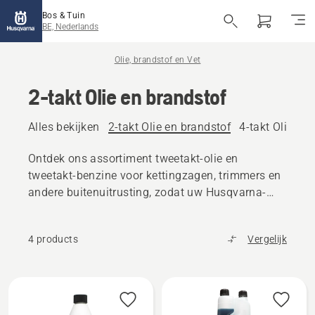
Bos & Tuin
BE, Nederlands
Olie, brandstof en Vet
2-takt Olie en brandstof
Alles bekijken
2-takt Olie en brandstof
4-takt Olie en
Ontdek ons assortiment tweetakt-olie en
tweetakt-benzine voor kettingzagen, trimmers en
andere buitenuitrusting, zodat uw Husqvarna-
product topprestaties behoudt.
4 products
Vergelijk
Alle
producten