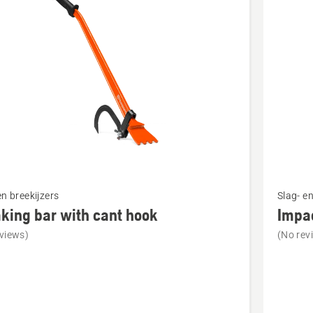
cten
Bekijk
en breekijzers
Slag- en
meer
king bar with cant hook
Impa
details
views)
(No rev
over
ng
Impact
bar