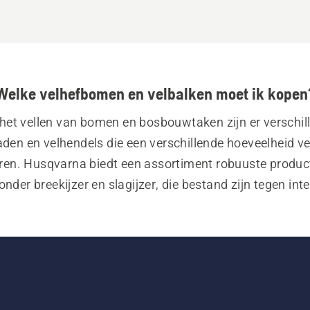
Welke velhefbomen en velbalken moet ik kopen
het vellen van bomen en bosbouwtaken zijn er verschill
den en velhendels die een verschillende hoeveelheid vel
ren. Husqvarna biedt een assortiment robuuste product
nder breekijzer en slagijzer, die bestand zijn tegen inte
Of u nu een professional bent of af en toe bomen moet ve
ben zaagbladen en hendels die aan uw behoeften vold