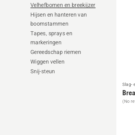
produ
Velhefbomen en breekijzer
Hijsen en hanteren van
boomstammen
Tapes, sprays en
markeringen
Gereedschap riemen
Wiggen vellen
Snij-steun
Bekijk
Slag- 
meer
Brea
details
(No re
over
Breaki
bar
with