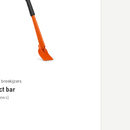
 breekijzers
ct bar
iews)