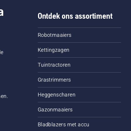
a
Ontdek ons assortiment
Robotmaaiers
Kettingzagen
le
Tuintractoren
Grastrimmers
Heggenscharen
men.
Gazonmaaiers
Bladblazers met accu