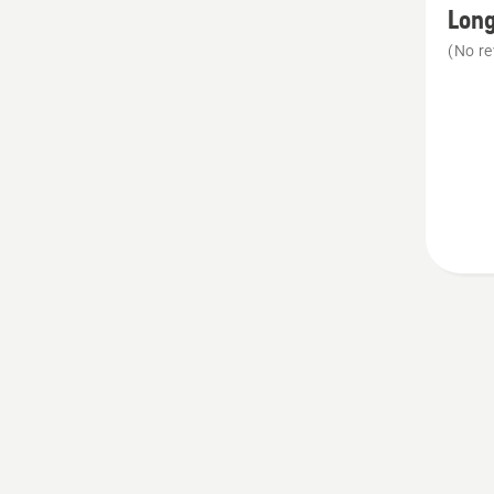
Long
details
(No re
over
Long
breaki
bar