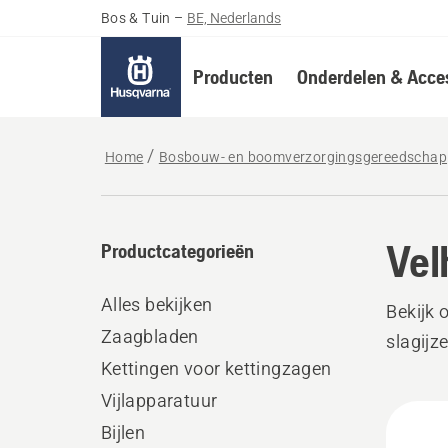
Bos & Tuin
–
BE, Nederlands
Producten
Onderdelen & Acces
Home
Bosbouw- en boomverzorgingsgereedschap
Vel
Productcategorieën
Alles bekijken
Bekijk 
Zaagbladen
slagijz
Kettingen voor kettingzagen
Vijlapparatuur
Alle
Bijlen