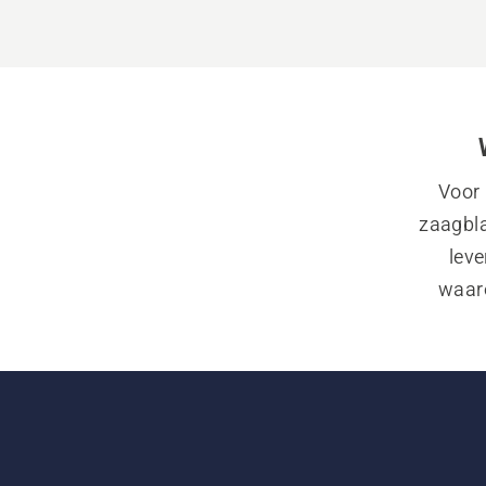
Voor 
zaagbla
leve
waaro
gebruik. 
heb