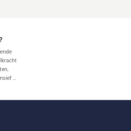
?
ende 
kracht 
en, 
nsief 
llen, wij 
oen.